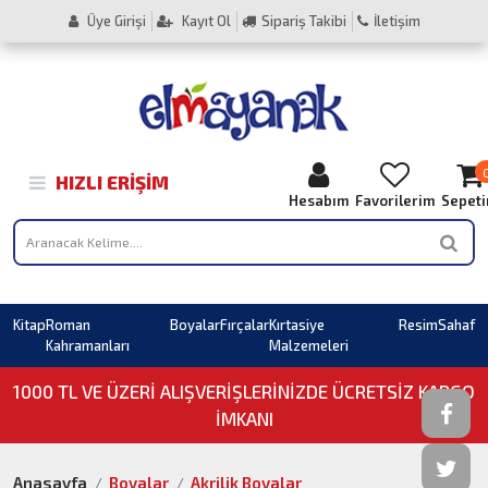
Üye Girişi
Kayıt Ol
Sipariş Takibi
İletişim
HIZLI ERIŞIM
Hesabım
Favorilerim
Sepet
Kitap
Roman
Boyalar
Fırçalar
Kırtasiye
Resim
Sahaf
Kahramanları
Malzemeleri
1000 TL VE ÜZERI ALIŞVERIŞLERINIZDE ÜCRETSİZ KARGO
İMKANI
Anasayfa
Boyalar
Akrilik Boyalar