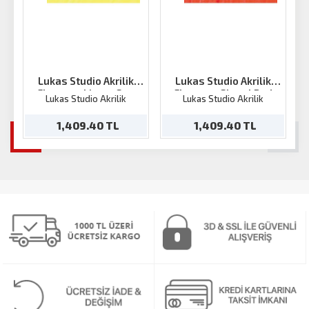
Lukas Studio Akrilik
Lukas Studio Akrilik
Florasan Limon Sarı
Florasan Signal Red
F
Lukas Studio Akrilik
Lukas Studio Akrilik
250ml
250ml
1,409.40 TL
1,409.40 TL