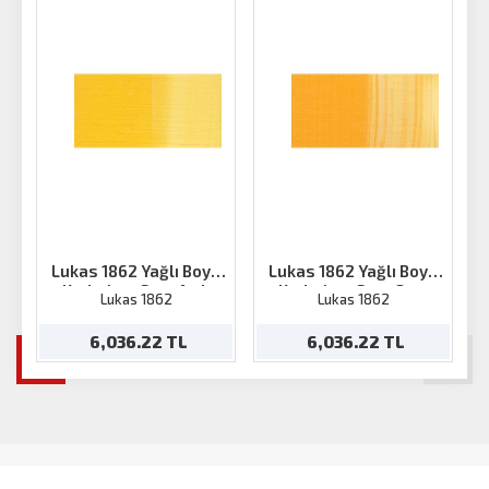
Lukas 1862 Yağlı Boya
Lukas 1862 Yağlı Boya
Kadmium Sarı-Açık
Kadmium Sarı-Orta
K
Lukas 1862
Lukas 1862
200ml
200ml
6,036.22 TL
6,036.22 TL