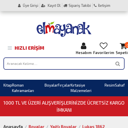
Üye Girişi
Kayıt Ol
Sipariş Takibi
İletişim
HIZLI ERIŞIM
Hesabım
Favorilerim
Sepet
Kitap
Roman
Boyalar
Fırçalar
Kırtasiye
Resim
Sahaf
Kahramanları
Malzemeleri
1000 TL VE ÜZERI ALIŞVERIŞLERINIZDE ÜCRETSİZ KARGO
İMKANI
Anasayfa
Boyalar
Yağlı Boyalar
Lukas 1862