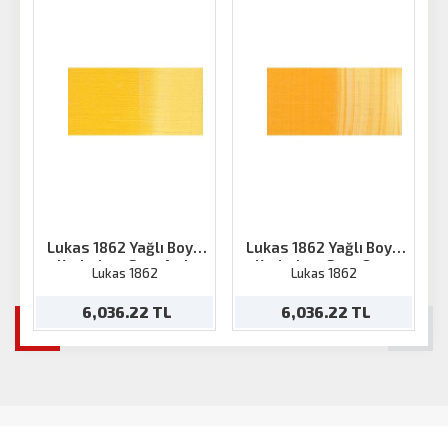
Lukas 1862 Yağlı Boya
Lukas 1862 Yağlı Boya
Kadmium Sarı-Açık
Kadmium Sarı-Orta
K
Lukas 1862
Lukas 1862
200ml
200ml
6,036.22 TL
6,036.22 TL