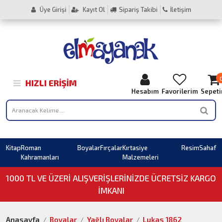
Üye Girişi
Kayıt Ol
Sipariş Takibi
İletişim
HIZLI ERIŞIM
Hesabım
Favorilerim
Sepet
Kitap
Roman
Boyalar
Fırçalar
Kırtasiye
Resim
Sahaf
Kahramanları
Malzemeleri
1000 TL VE ÜZERI ALIŞVERIŞLERINIZDE ÜCRETSİZ KARGO
İMKANI
Anasayfa
Boyalar
Yağlı Boyalar
Lukas 1862