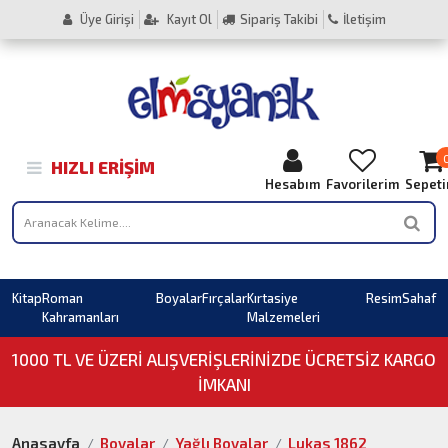
Üye Girişi
Kayıt Ol
Sipariş Takibi
İletişim
HIZLI ERIŞIM
Hesabım
Favorilerim
Sepet
Kitap
Roman
Boyalar
Fırçalar
Kırtasiye
Resim
Sahaf
Kahramanları
Malzemeleri
1000 TL VE ÜZERI ALIŞVERIŞLERINIZDE ÜCRETSİZ KARGO
İMKANI
Anasayfa
Boyalar
Yağlı Boyalar
Lukas 1862