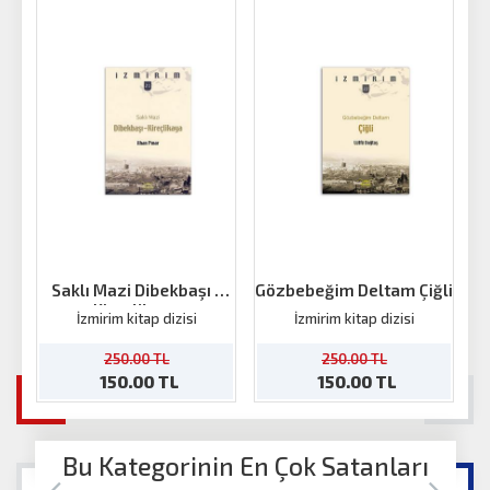
Saklı Mazi Dibekbaşı -
Gözbebeğim Deltam Çiğli
B
Kireçlikaya
İzmirim kitap dizisi
İzmirim kitap dizisi
250.00 TL
250.00 TL
150.00 TL
150.00 TL
Bu Kategorinin En Çok Satanları