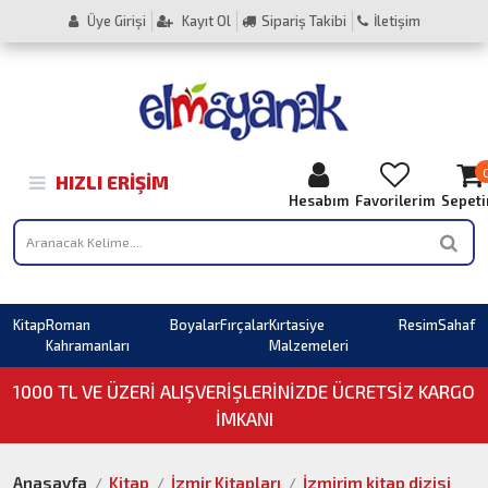
Üye Girişi
Kayıt Ol
Sipariş Takibi
İletişim
HIZLI ERIŞIM
Hesabım
Favorilerim
Sepet
Kitap
Roman
Boyalar
Fırçalar
Kırtasiye
Resim
Sahaf
Kahramanları
Malzemeleri
1000 TL VE ÜZERI ALIŞVERIŞLERINIZDE ÜCRETSİZ KARGO
İMKANI
Anasayfa
Kitap
İzmir Kitapları
İzmirim kitap dizisi