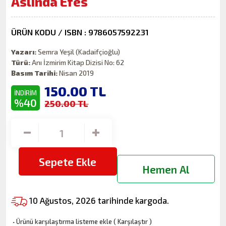
Aslında Efes
ÜRÜN KODU / ISBN : 9786057592231
Yazarı:
Semra Yeşil (Kadaifçioğlu)
Türü:
Anı İzmirim Kitap Dizisi No: 62
Basım Tarihi:
Nisan 2019
150.00
TL
İNDİRİM
%40
250.00 TL
Sepete Ekle
Hemen Al
10 Ağustos, 2026 tarihinde kargoda.
·
Ürünü karşılaştırma listeme ekle
(
Karşılaştır
)