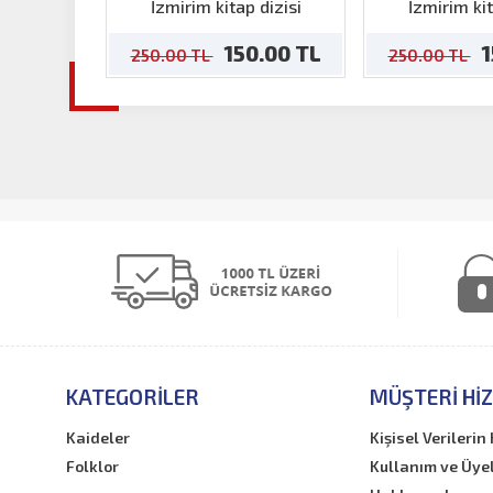
Karantina
Alsa
İzmirim kitap dizisi
İzmirim kit
150.00 TL
1
250.00 TL
250.00 TL
KATEGORILER
MÜŞTERI HI
Kaideler
Kişisel Verileri
Folklor
Kullanım ve Üye