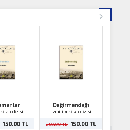
amanlar
Değirmendağı
Şemikl
kitap dizisi
İzmirim kitap dizisi
İzmir
150.00 TL
150.00 TL
250.00 TL
250.00