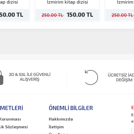
ncak
Edilmiyor Tilkilik
ap dizisi
İzmirim kitap dizisi
İzmirim 
50.00 TL
150.00 TL
250.00 TL
250.00 TL
ZMETLERI
ÖNEMLI BILGILER
E
K
n Korunması
Hakkımızda
e
lik Sözleşmesi
İletişim