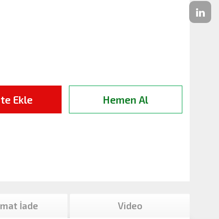
te Ekle
Hemen Al
imat İade
Video