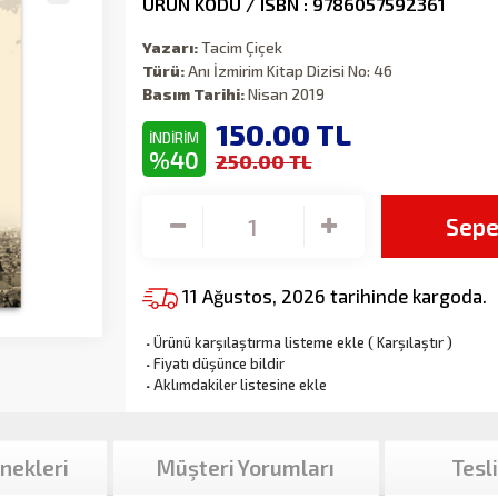
ÜRÜN KODU / ISBN : 9786057592361
Yazarı:
Tacim Çiçek
Türü:
Anı İzmirim Kitap Dizisi No: 46
Basım Tarihi:
Nisan 2019
150.00
TL
İNDİRİM
%40
250.00 TL
Sepe
11 Ağustos, 2026 tarihinde kargoda.
·
Ürünü karşılaştırma listeme ekle
(
Karşılaştır
)
·
Fiyatı düşünce bildir
·
Aklımdakiler listesine ekle
nekleri
Müşteri Yorumları
Tesl