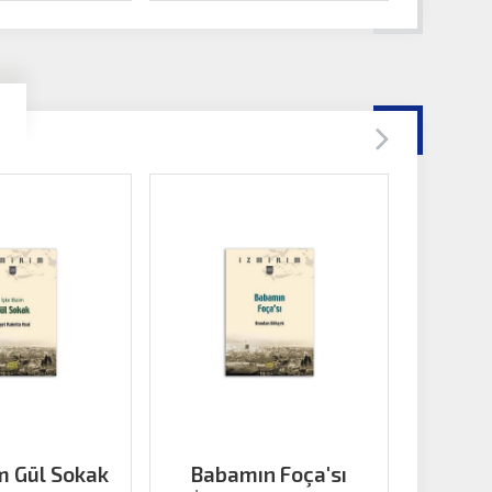
im Gül Sokak
Babamın Foça'sı
Bir Bor