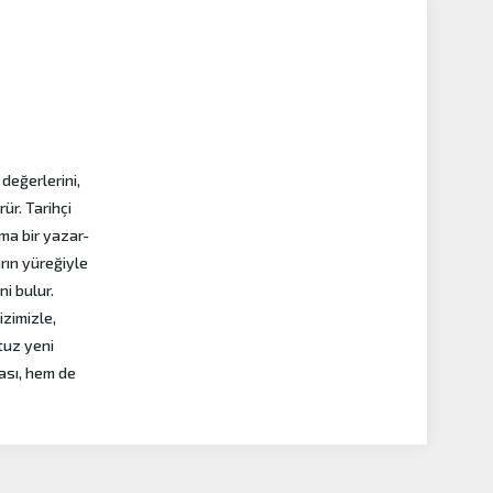
 değerlerini,
ür. Tarihçi
ma bir yazar-
arın yüreğiyle
i bulur.
izimizle,
otuz yeni
ması, hem de