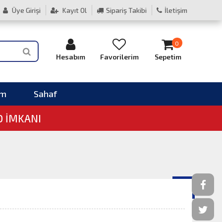
Üye Girişi
Kayıt Ol
Sipariş Takibi
İletişim
0
Hesabım
Favorilerim
Sepetim
im
Sahaf
O İMKANI