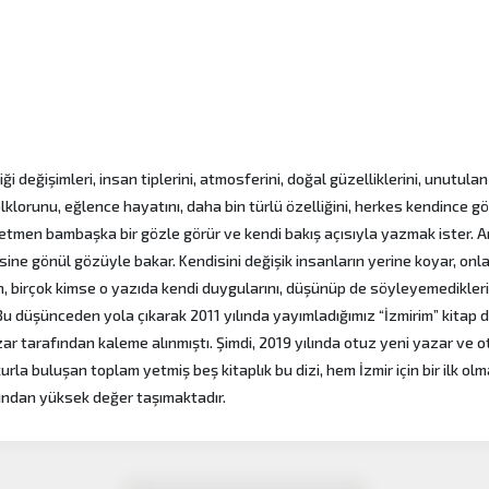
ği değişimleri, insan tiplerini, atmosferini, doğal güzelliklerini, unutulan
klorunu, eğlence hayatını, daha bin türlü özelliğini, herkes kendince gör
retmen bambaşka bir gözle görür ve kendi bakış açısıyla yazmak ister. A
sine gönül gözüyle bakar. Kendisini değişik insanların yerine koyar, onl
, birçok kimse o yazıda kendi duygularını, düşünüp de söyleyemediklerin
 düşünceden yola çıkarak 2011 yılında yayımladığımız “İzmirim” kitap d
yazar tarafından kaleme alınmıştı. Şimdi, 2019 yılında otuz yeni yazar ve 
urla buluşan toplam yetmiş beş kitaplık bu dizi, hem İzmir için bir ilk ol
sından yüksek değer taşımaktadır.