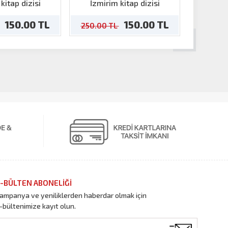
kitap dizisi
İzmirim kitap dizisi
İzmir
150.00 TL
150.00 TL
250.00 TL
250.00
-BÜLTEN ABONELİĞİ
ampanya ve yeniliklerden haberdar olmak için
-bültenimize kayıt olun.