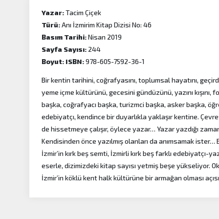
Yazar:
Tacim Çiçek
Türü:
Anı İzmirim Kitap Dizisi No: 46
Basım Tarihi:
Nisan 2019
Sayfa Sayısı:
244
Boyut:
ISBN:
978-605-7592-36-1
Bir kentin tarihini, coğrafyasını, toplumsal hayatını, geçirdi
yeme içme kültürünü, gecesini gündüzünü, yazını kışını, fol
başka, coğrafyacı başka, turizmci başka, asker başka, öğ
edebiyatçı, kendince bir duyarlıkla yaklaşır kentine. Çevre
de hissetmeye çalışır, öylece yazar… Yazar yazdığı zaman
Kendisinden önce yazılmış olanları da anımsamak ister… Bu
İzmir’in kırk beş semti, İzmirli kırk beş farklı edebiyatçı-
eserle, dizimizdeki kitap sayısı yetmiş beşe yükseliyor. Ok
İzmir’in köklü kent halk kültürüne bir armağan olması açı