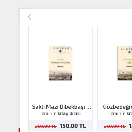
Saklı Mazi Dibekbaşı -
Gözbebeği
Kireçlikaya
Çiğ
İzmirim kitap dizisi
İzmirim kit
150.00 TL
1
250.00 TL
250.00 TL