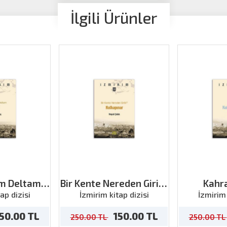
İlgili Ürünler
m Deltam
Bir Kente Nereden Girilir
Kahr
li
Halkapınar
ap dizisi
İzmirim kitap dizisi
İzmirim 
50.00 TL
150.00 TL
250.00 TL
250.00 TL