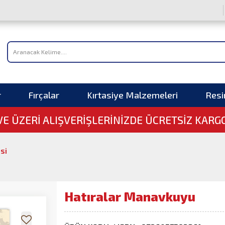
r
Fırçalar
Kırtasiye Malzemeleri
Res
 VE ÜZERI ALIŞVERIŞLERINIZDE ÜCRETSİZ KARG
isi
Hatıralar Manavkuyu