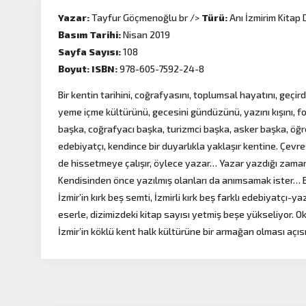
Yazar:
Tayfur Göçmenoğlu br />
Türü:
Anı İzmirim Kitap D
Basım Tarihi:
Nisan 2019
Sayfa Sayısı:
108
Boyut:
ISBN:
978-605-7592-24-8
Bir kentin tarihini, coğrafyasını, toplumsal hayatını, geçirdi
yeme içme kültürünü, gecesini gündüzünü, yazını kışını, fol
başka, coğrafyacı başka, turizmci başka, asker başka, öğ
edebiyatçı, kendince bir duyarlıkla yaklaşır kentine. Çevre
de hissetmeye çalışır, öylece yazar… Yazar yazdığı zaman
Kendisinden önce yazılmış olanları da anımsamak ister… Bu
İzmir’in kırk beş semti, İzmirli kırk beş farklı edebiyatçı-
eserle, dizimizdeki kitap sayısı yetmiş beşe yükseliyor. Ok
İzmir’in köklü kent halk kültürüne bir armağan olması açı