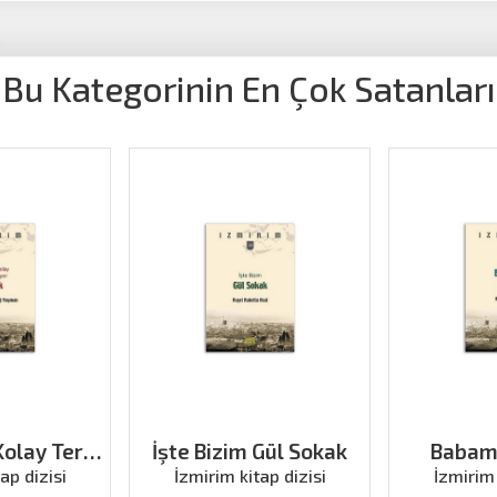
Bu Kategorinin En Çok Satanları
olay Terk
İşte Bizim Gül Sokak
Babamı
Tilkilik
ap dizisi
İzmirim kitap dizisi
İzmirim 