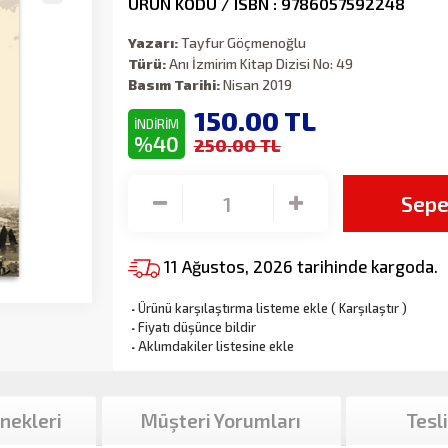
ÜRÜN KODU / ISBN : 9786057592248
Yazarı:
Tayfur Göçmenoğlu
Türü:
Anı İzmirim Kitap Dizisi No: 49
Basım Tarihi:
Nisan 2019
150.00
TL
İNDİRİM
%40
250.00 TL
Sepe
11 Ağustos, 2026 tarihinde kargoda.
·
Ürünü karşılaştırma listeme ekle
(
Karşılaştır
)
·
Fiyatı düşünce bildir
·
Aklımdakiler listesine ekle
nekleri
Müşteri Yorumları
Tesl