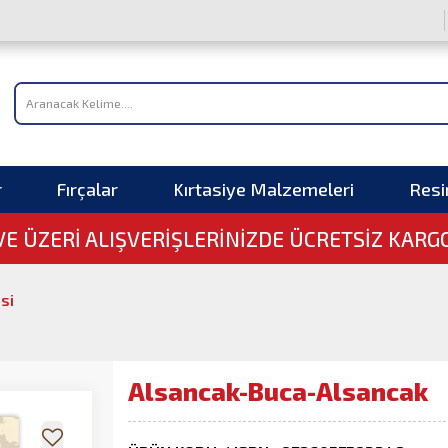
r
Fırçalar
Kırtasiye Malzemeleri
Res
 VE ÜZERI ALIŞVERIŞLERINIZDE ÜCRETSİZ KARG
isi
Alsancak-Buca-Alsancak