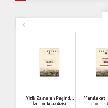
Yitik Zamanın Peşinde
Memleket K
Karantina
Edilmiyor 
İzmirim kitap dizisi
İzmirim kit