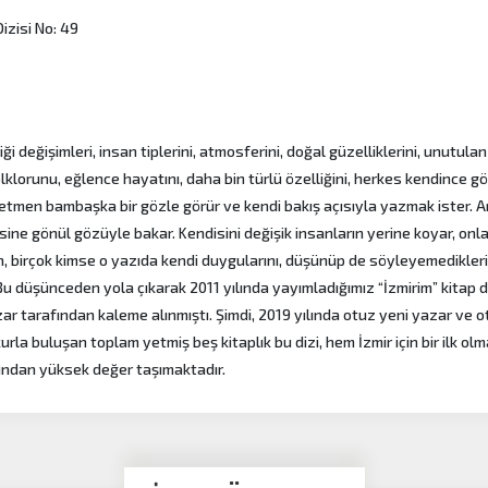
izisi No: 49
ği değişimleri, insan tiplerini, atmosferini, doğal güzelliklerini, unutulan
klorunu, eğlence hayatını, daha bin türlü özelliğini, herkes kendince gör
retmen bambaşka bir gözle görür ve kendi bakış açısıyla yazmak ister. A
sine gönül gözüyle bakar. Kendisini değişik insanların yerine koyar, onl
, birçok kimse o yazıda kendi duygularını, düşünüp de söyleyemediklerin
 düşünceden yola çıkarak 2011 yılında yayımladığımız “İzmirim” kitap d
yazar tarafından kaleme alınmıştı. Şimdi, 2019 yılında otuz yeni yazar ve 
urla buluşan toplam yetmiş beş kitaplık bu dizi, hem İzmir için bir ilk ol
sından yüksek değer taşımaktadır.