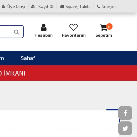
Üye Girişi
Kayıt Ol
Sipariş Takibi
İletişim
0
Hesabım
Favorilerim
Sepetim
im
Sahaf
O İMKANI