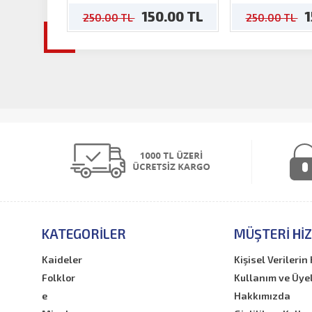
150.00 TL
1
250.00 TL
250.00 TL
KATEGORILER
MÜŞTERI HI
Kaideler
Kişisel Verileri
Folklor
Kullanım ve Üye
e
Hakkımızda