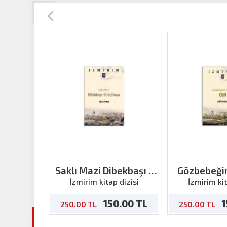
Saklı Mazi Dibekbaşı -
Gözbebeği
Kireçlikaya
Çiğ
İzmirim kitap dizisi
İzmirim kit
150.00 TL
1
250.00 TL
250.00 TL