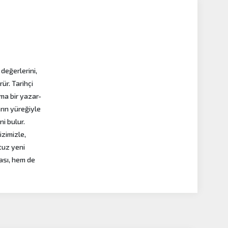
 değerlerini,
ür. Tarihçi
ma bir yazar-
arın yüreğiyle
i bulur.
izimizle,
otuz yeni
ması, hem de