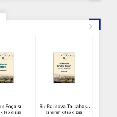
n Foça'sı
Bir Bornova Tarlabaşı
59 Numa
Roman’ı
Bir Lev
kitap dizisi
İzmirim kitap dizisi
İzmir