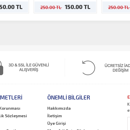
50.00 TL
150.00 TL
250.00 TL
250.00 TL
ZMETLERI
ÖNEMLI BILGILER
E
K
n Korunması
Hakkımızda
e
lik Sözleşmesi
İletişim
Üye Girişi