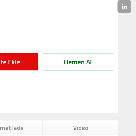
te Ekle
Hemen Al
imat İade
Video