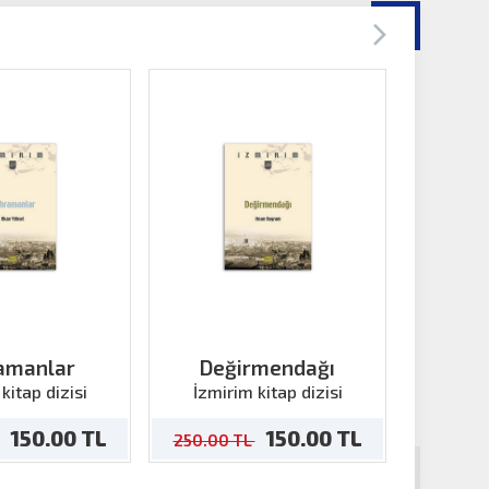
amanlar
Değirmendağı
Şemikl
kitap dizisi
İzmirim kitap dizisi
İzmir
150.00 TL
150.00 TL
250.00 TL
250.00