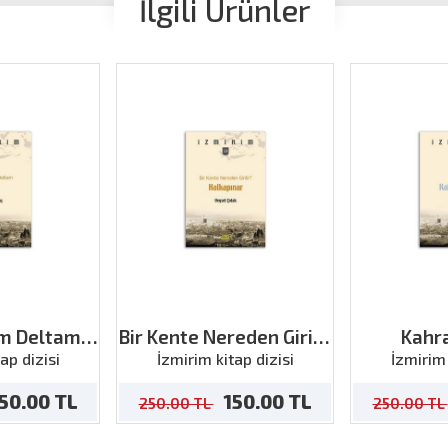
İlgili Ürünler
m Deltam
Bir Kente Nereden Girilir
Kahr
li
Halkapınar
ap dizisi
İzmirim kitap dizisi
İzmirim 
50.00 TL
150.00 TL
250.00 TL
250.00 TL