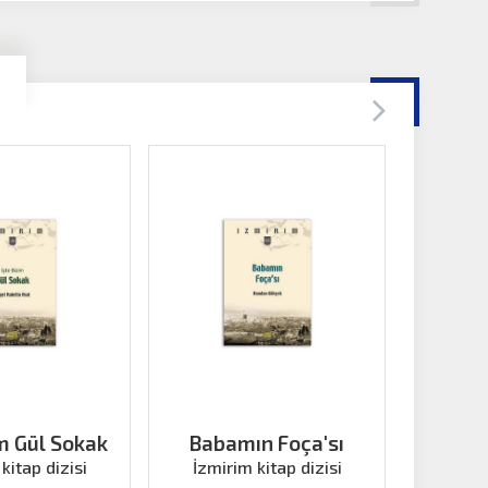
im Gül Sokak
Babamın Foça'sı
Bir Bor
kitap dizisi
İzmirim kitap dizisi
İzmir