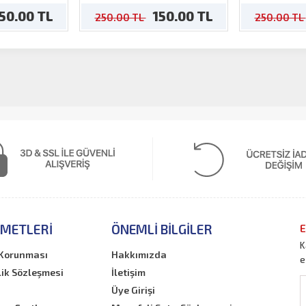
50.00 TL
150.00 TL
250.00 TL
250.00 TL
ZMETLERI
ÖNEMLI BILGILER
E
K
n Korunması
Hakkımızda
e
lik Sözleşmesi
İletişim
Üye Girişi