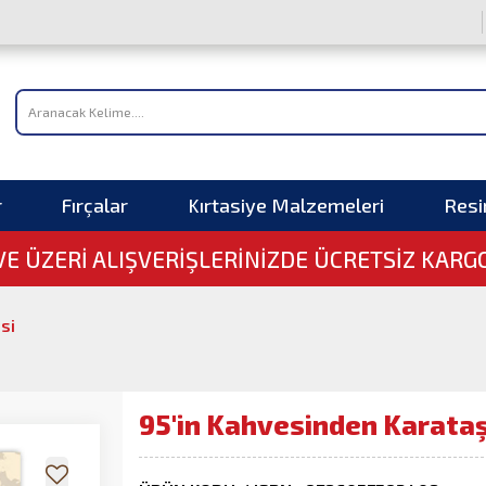
r
Fırçalar
Kırtasiye Malzemeleri
Res
 VE ÜZERI ALIŞVERIŞLERINIZDE ÜCRETSİZ KARG
isi
95'in Kahvesinden Karataş