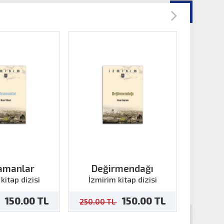
amanlar
Değirmendağı
Şemikl
kitap dizisi
İzmirim kitap dizisi
İzmir
150.00 TL
150.00 TL
250.00 TL
250.00