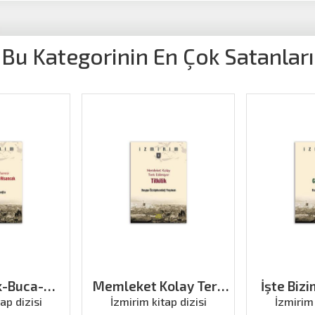
Bu Kategorinin En Çok Satanları
k-Buca-
Memleket Kolay Terk
İşte Biz
ncak
Edilmiyor Tilkilik
ap dizisi
İzmirim kitap dizisi
İzmirim 