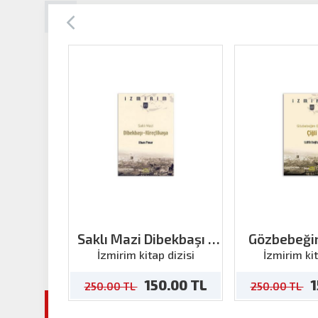
Saklı Mazi Dibekbaşı -
Gözbebeği
Kireçlikaya
Çiğ
İzmirim kitap dizisi
İzmirim kit
150.00 TL
1
250.00 TL
250.00 TL