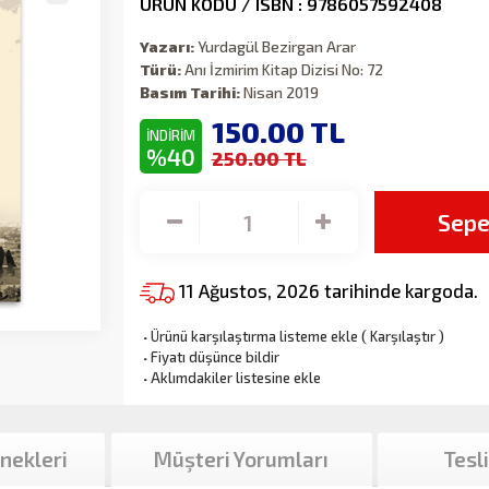
ÜRÜN KODU / ISBN : 9786057592408
Yazarı:
Yurdagül Bezirgan Arar
Türü:
Anı İzmirim Kitap Dizisi No: 72
Basım Tarihi:
Nisan 2019
150.00
TL
İNDİRİM
%40
250.00 TL
Sepe
11 Ağustos, 2026 tarihinde kargoda.
·
Ürünü karşılaştırma listeme ekle
(
Karşılaştır
)
·
Fiyatı düşünce bildir
·
Aklımdakiler listesine ekle
nekleri
Müşteri Yorumları
Tesl