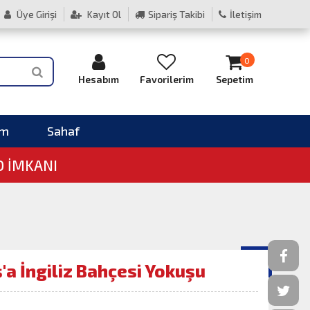
Üye Girişi
Kayıt Ol
Sipariş Takibi
İletişim
0
Hesabım
Favorilerim
Sepetim
im
Sahaf
O İMKANI
'a İngiliz Bahçesi Yokuşu