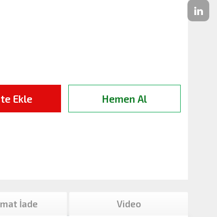
te Ekle
Hemen Al
imat İade
Video