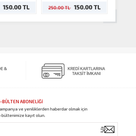
150.00 TL
150.00 TL
250.00 TL
250.00
-BÜLTEN ABONELİĞİ
ampanya ve yeniliklerden haberdar olmak için
-bültenimize kayıt olun.