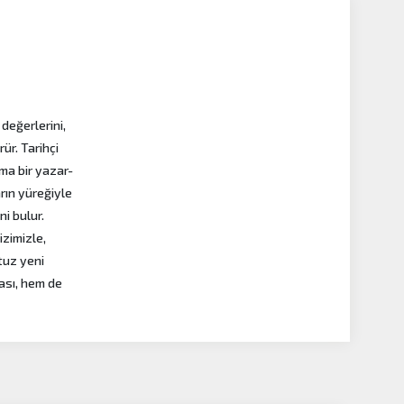
 değerlerini,
ür. Tarihçi
ma bir yazar-
arın yüreğiyle
i bulur.
izimizle,
otuz yeni
ması, hem de