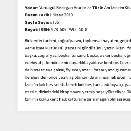
Yazar:
Yurdagül Bezirgan Arar br />
Türü:
Anı İzmirim Kit
Basım Tarihi:
Nisan 2019
Sayfa Sayısı:
136
Boyut:
ISBN:
978-605-7592-40-8
Bir kentin tarihini, coğrafyasını, toplumsal hayatını, geçirdi
yeme içme kültürünü, gecesini gündüzünü, yazını kışını, fol
başka, coğrafyacı başka, turizmci başka, asker başka, öğ
edebiyatçı, kendince bir duyarlıkla yaklaşır kentine. Çevre
de hissetmeye çalışır, öylece yazar… Yazar yazdığı zaman
Kendisinden önce yazılmış olanları da anımsamak ister… Bu
İzmir’in kırk beş semti, İzmirli kırk beş farklı edebiyatçı-
eserle, dizimizdeki kitap sayısı yetmiş beşe yükseliyor. Ok
İzmir’in köklü kent halk kültürüne bir armağan olması açı