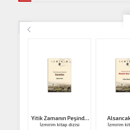
Yitik Zamanın Peşinde
Alsanca
Karantina
Alsa
İzmirim kitap dizisi
İzmirim kit