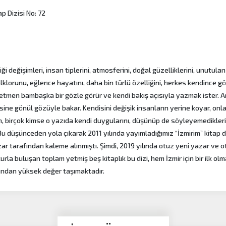
ap Dizisi No: 72
ği değişimleri, insan tiplerini, atmosferini, doğal güzelliklerini, unutulan
klorunu, eğlence hayatını, daha bin türlü özelliğini, herkes kendince gör
retmen bambaşka bir gözle görür ve kendi bakış açısıyla yazmak ister. A
sine gönül gözüyle bakar. Kendisini değişik insanların yerine koyar, onl
, birçok kimse o yazıda kendi duygularını, düşünüp de söyleyemediklerin
 düşünceden yola çıkarak 2011 yılında yayımladığımız “İzmirim” kitap d
yazar tarafından kaleme alınmıştı. Şimdi, 2019 yılında otuz yeni yazar ve 
urla buluşan toplam yetmiş beş kitaplık bu dizi, hem İzmir için bir ilk ol
sından yüksek değer taşımaktadır.