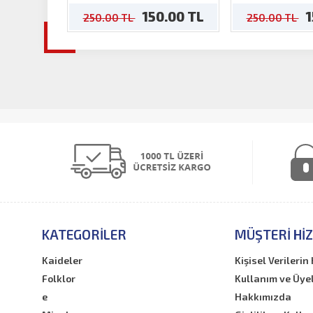
150.00 TL
1
250.00 TL
250.00 TL
KATEGORILER
MÜŞTERI HI
Kaideler
Kişisel Verileri
Folklor
Kullanım ve Üye
e
Hakkımızda