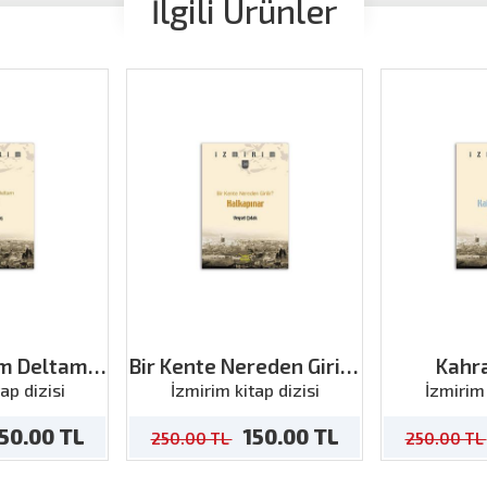
İlgili Ürünler
m Deltam
Bir Kente Nereden Girilir
Kahr
li
Halkapınar
ap dizisi
İzmirim kitap dizisi
İzmirim 
50.00 TL
150.00 TL
250.00 TL
250.00 TL