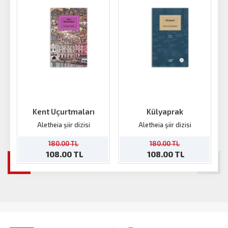
Kent Uçurtmaları
Külyaprak
D
Aletheia şiir dizisi
Aletheia şiir dizisi
180.00 TL
180.00 TL
108.00 TL
108.00 TL