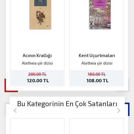
Acının Krallığı
Kent Uçurtmaları
K
Aletheia şiir dizisi
Aletheia şiir dizisi
200.00 TL
180.00 TL
120.00 TL
108.00 TL
Bu Kategorinin En Çok Satanları