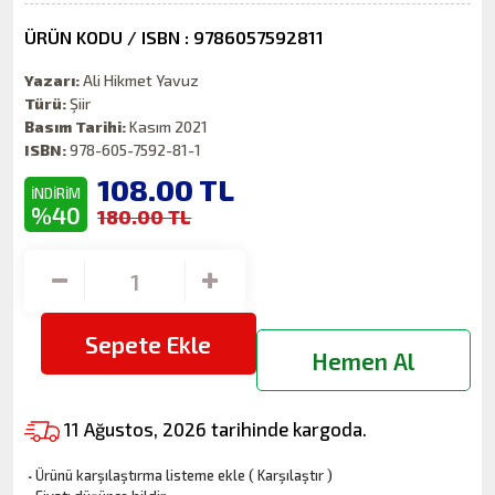
ÜRÜN KODU / ISBN : 9786057592811
Yazarı:
Ali Hikmet Yavuz
Türü:
Şiir
Basım Tarihi:
Kasım 2021
ISBN:
978-605-7592-81-1
108.00
TL
İNDİRİM
%40
180.00 TL
Sepete Ekle
Hemen Al
11 Ağustos, 2026 tarihinde kargoda.
·
Ürünü karşılaştırma listeme ekle
(
Karşılaştır
)