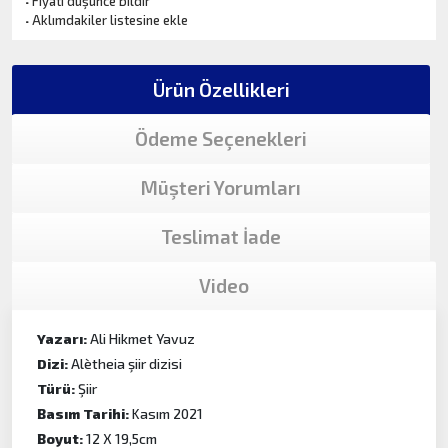
·
Fiyatı düşünce bildir
·
Aklımdakiler listesine ekle
Ürün Özellikleri
Ödeme Seçenekleri
Müşteri Yorumları
Teslimat İade
Video
Yazarı:
Ali Hikmet Yavuz
Dizi:
Alètheia şiir dizisi
Türü:
Şiir
Basım Tarihi:
Kasım 2021
Boyut:
12 X 19,5cm