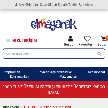
Üye Girişi
Kayıt Ol
Sipariş Takibi
İletişim
HIZLI ERIŞIM
Hesabım
Favorilerim
Sepet
Kitap
Roman
Boyalar
Fırçalar
Kırtasiye
Resim
Sahaf
Kahramanları
Malzemeleri
1000 TL VE ÜZERI ALIŞVERIŞLERINIZDE ÜCRETSİZ KARGO
İMKANI
Anasayfa
Diziler
Aletheia şiir dizisi