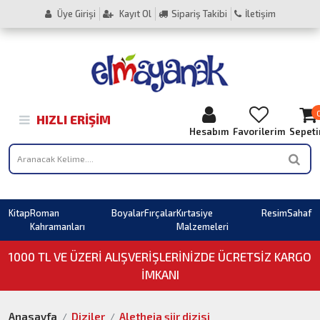
Üye Girişi
Kayıt Ol
Sipariş Takibi
İletişim
HIZLI ERIŞIM
Hesabım
Favorilerim
Sepet
Kitap
Roman
Boyalar
Fırçalar
Kırtasiye
Resim
Sahaf
Kahramanları
Malzemeleri
1000 TL VE ÜZERI ALIŞVERIŞLERINIZDE ÜCRETSİZ KARGO
İMKANI
Anasayfa
Diziler
Aletheia şiir dizisi