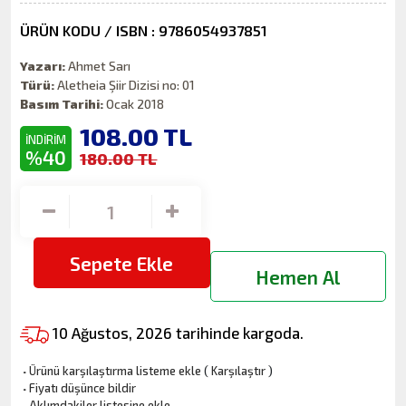
ÜRÜN KODU / ISBN : 9786054937851
Yazarı:
Ahmet Sarı
Türü:
Aletheia Şiir Dizisi no: 01
Basım Tarihi:
Ocak 2018
108.00
TL
İNDİRİM
%40
180.00 TL
Sepete Ekle
Hemen Al
10 Ağustos, 2026 tarihinde kargoda.
·
Ürünü karşılaştırma listeme ekle
(
Karşılaştır
)
·
Fiyatı düşünce bildir
·
Aklımdakiler listesine ekle