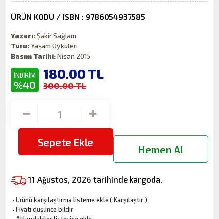
ÜRÜN KODU / ISBN : 9786054937585
Yazarı:
Şakir Sağlam
Türü:
Yaşam Öyküleri
Basım Tarihi:
Nisan 2015
180.00
TL
İNDİRİM
%40
300.00 TL
Sepete Ekle
Hemen Al
11 Ağustos, 2026 tarihinde kargoda.
·
Ürünü karşılaştırma listeme ekle
(
Karşılaştır
)
·
Fiyatı düşünce bildir
·
Aklımdakiler listesine ekle