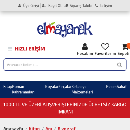
Üye Girişi
Kayıt Ol
Sipariş Takibi
İletişim
HIZLI ERIŞIM
Hesabım
Favorilerim
Sepet
Kitap
Roman
Boyalar
Fırçalar
Kırtasiye
Resim
Sahaf
Kahramanları
Malzemeleri
1000 TL VE ÜZERI ALIŞVERIŞLERINIZDE ÜCRETSİZ KARGO
İMKANI
Anasayfa
Kitap
Anı
Biyografi