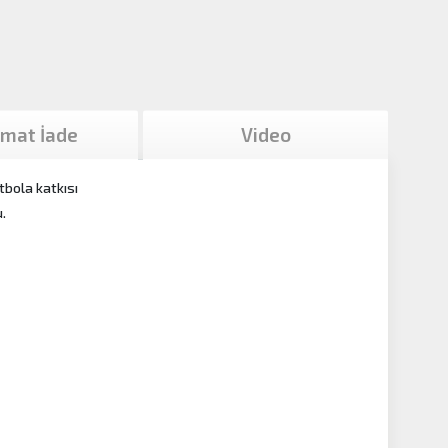
imat İade
Video
tbola katkısı
.