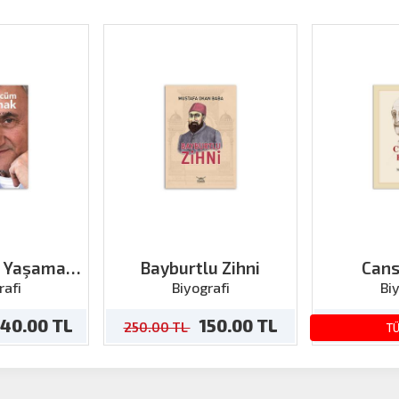
m Yaşamak
Bayburtlu Zihni
Cans
ora’ Kitabı
rafi
Biyografi
Bi
40.00 TL
150.00 TL
250.00 TL
210.00 TL
T