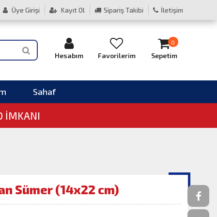
Üye Girişi
Kayıt Ol
Sipariş Takibi
İletişim
0
Hesabım
Favorilerim
Sepetim
im
Sahaf
O İMKANI
an Sümer (14x22 cm)