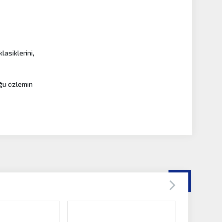
asiklerini,
ğu özlemin