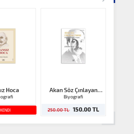
ız Hoca
Akan Söz Çınlayan
Atao
Zaman
Arm
yografi
Biyografi
126.00 TL
150.00 TL
250.00 TL
20.00
ÜKENDİ