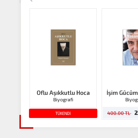
Oflu Aşıkkutlu Hoca
İşim Gücü
‘Mustafa Alab
Biyografi
Biyog
240.00 TL
2
400.00 TL
400.00 TL
TÜKENDİ