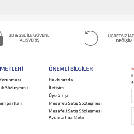
ZMETLERI
ÖNEMLI BILGILER
E
K
n Korunması
Hakkımızda
e
lik Sözleşmesi
İletişim
Üye Girişi
nım Şartları
Mesafeli Satış Sözleşmesi
Mesafeli Satış Sözleşmesi
Aydınlatma Metni