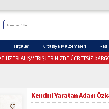
r
Fırçalar
Kırtasiye Malzemeleri
Res
 VE ÜZERI ALIŞVERIŞLERINIZDE ÜCRETSİZ KARG
Kendini Yaratan Adam Özk