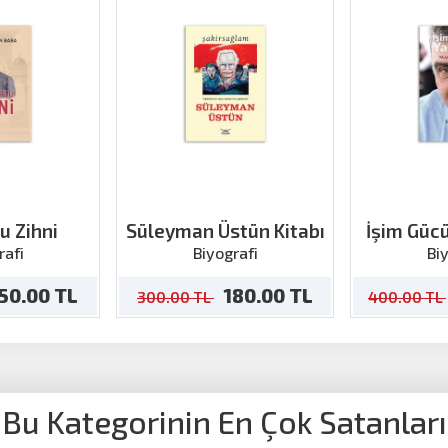
u Zihni
Süleyman Üstün Kitabı
İşim Gü
‘Mustafa A
rafi
Biyografi
Bi
50.00 TL
180.00 TL
300.00 TL
400.00 TL
Bu Kategorinin En Çok Satanları