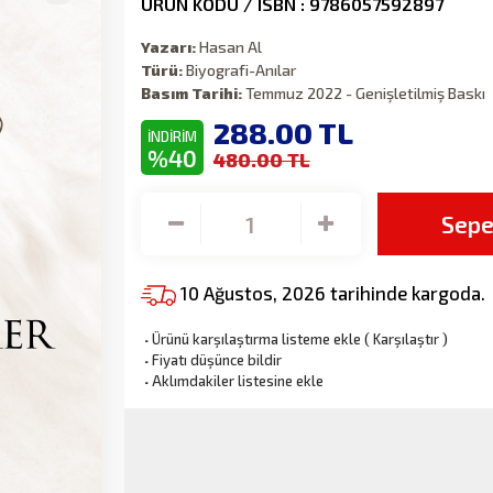
ÜRÜN KODU / ISBN : 9786057592897
Yazarı:
Hasan Al
Türü:
Biyografi-Anılar
Basım Tarihi:
Temmuz 2022 - Genişletilmiş Baskı
288.00
TL
İNDİRİM
%40
480.00 TL
Sepe
10 Ağustos, 2026 tarihinde kargoda.
·
Ürünü karşılaştırma listeme ekle
(
Karşılaştır
)
·
Fiyatı düşünce bildir
·
Aklımdakiler listesine ekle