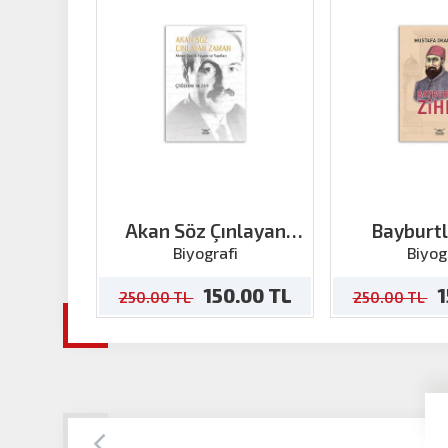
Akan Söz Çınlayan
Bayburtl
Zaman
Biyografi
Biyog
150.00 TL
1
250.00 TL
250.00 TL