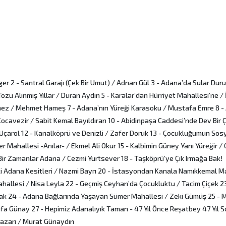
ger 2 - Santral Garajı (Çek Bir Umut) / Adnan Gül 3 - Adana’da Sular Dur
zu Alınmış Yıllar / Duran Aydın 5 - Karalar’dan Hürriyet Mahallesi’ne /
girmez / Mehmet Hameş 7 - Adana’nın Yüreği Karasoku / Mustafa Emre 8 
ocavezir / Sabit Kemal Bayıldıran 10 - Abidinpaşa Caddesi’nde Dev Bir 
 Uçarol 12 - Kanalköprü ve Denizli / Zafer Doruk 13 - Çocukluğumun Sosy
 Mahallesi -Anılar- / Ekmel Ali Okur 15 - Kalbimin Güney Yanı Yüreğir /
 Bir Zamanlar Adana / Cezmi Yurtsever 18 - Taşköprü’ye Çık Irmağa Bak!
i Adana Kesitleri / Nazmi Bayrı 20 - İstasyondan Kanala Namıkkemal Ma
hallesi / Nisa Leyla 22 - Geçmiş Ceyhan’da Çocukluktu / Tacim Çiçek 23
ak 24 - Adana Bağlarında Yaşayan Sümer Mahallesi / Zeki Gümüş 25 - M
tafa Günay 27 - Hepimiz Adanalıyık Taman - 47 Yıl Önce Reşatbey 47 Yıl S
 Pazarı / Murat Günaydın