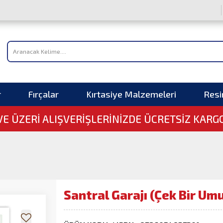
r
Fırçalar
Kırtasiye Malzemeleri
Res
 VE ÜZERI ALIŞVERIŞLERINIZDE ÜCRETSİZ KARG
Santral Garajı (Çek Bir Um