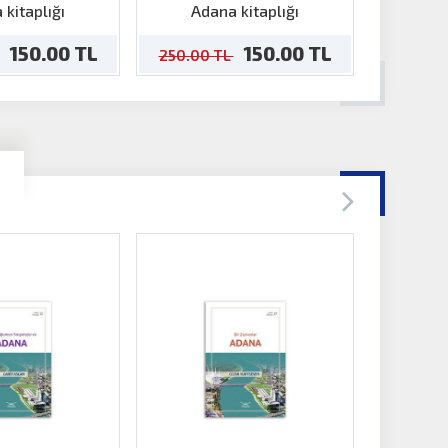
Taman-Reşatbey
 kitaplığı
Adana kitaplığı
Ada
150.00 TL
150.00 TL
250.00 TL
250.00