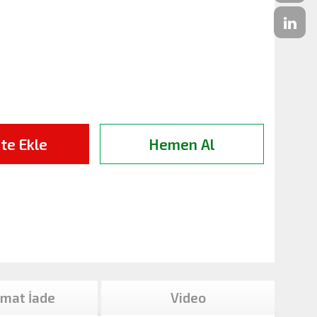
te Ekle
Hemen Al
imat İade
Video