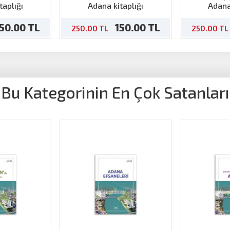
nden Tozu
taplığı
Adana kitaplığı
Adana
Yıllar
50.00 TL
150.00 TL
250.00 TL
250.00 TL
Bu Kategorinin En Çok Satanları