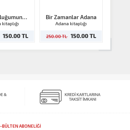
kluğumun
Bir Zamanlar Adana
Yüreğ
isi Ve Adana
 kitaplığı
Adana kitaplığı
Ada
150.00 TL
150.00 TL
250.00 TL
250.00
-BÜLTEN ABONELİĞİ