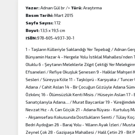
Yazar:
Adnan Gül br />
Türü:
Araştırma
Basım Tarihi:
Mart 2015
Sayfa Sayısı:
172
Boyut:
13,5 x 19,5 cm
ISBN:
978-605-4937-30-1
1 - Taşların Külleriyle Saklandığı Yer Tepebağ / Adnan Ger
Bünyamin Hazar 4 - Hergele Yolu İstiklal Mahallesi’nden To
Oluklu 6 - Şeytanın Meleklerle Zılgıt Çektiği Yer Melek
Efsaneleri / Refiye Okuşluk Şenesen 9 - Halklar Mahşeri K
Sesleri / Süreyya Köle 11 - Taşköprü - Karşıyaka / Tuncer
Adana / Cahit Aslan 14 - Bir Çocuğun Gözüyle Adana Sümer
Özkılınç 16 - Ölümsüzlük Kenti Misis / Hüseyin Aslan 17 -
Sanatçılarıyla Adana… / Murat Baycanlar 19 - Yüreğimdek
Nevzat Hız - A. Can Göçük 21 - Adana Rüyası - Kurtuluş Ma
- Akşamsefası Kokusunda Dostlukların Semti / Tülay Koç
Bedri Aydoğan 26 - Baraj Yolu - Yılların Ayak İzleri / Mus
Zeynel Çok 28 - Gazipaşa Mahallesi / Halil Çetin 29 - Bit