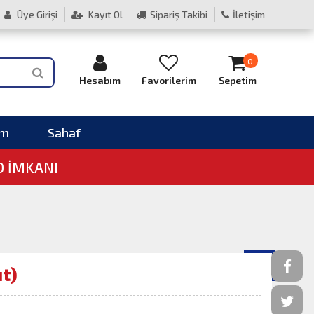
Üye Girişi
Kayıt Ol
Sipariş Takibi
İletişim
0
Hesabım
Favorilerim
Sepetim
im
Sahaf
O İMKANI
ut)