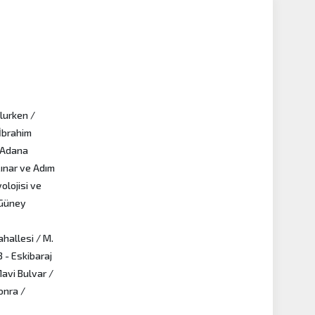
ulurken /
 İbrahim
- Adana
Çınar ve Adım
olojisi ve
 Güney
hallesi / M.
 - Eskibaraj
avi Bulvar /
onra /