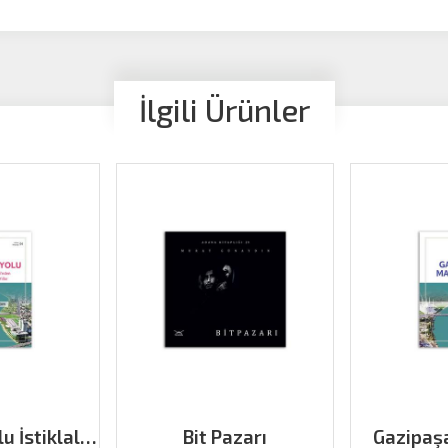
İlgili Ürünler
u İstiklal
Bit Pazarı
Gazipaş