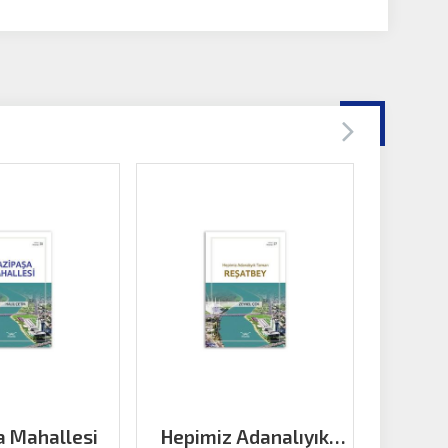
a Mahallesi
Hepimiz Adanalıyık
Baraj Yo