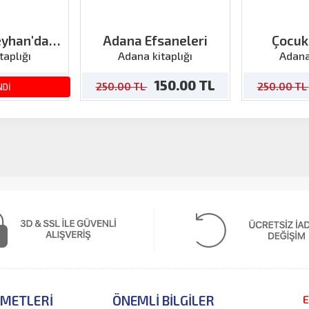
eyhan'da
Adana Efsaneleri
Çocu
luktu
Sosyoloj
taplığı
Adana kitaplığı
Adana
50.00 TL
150.00 TL
250.00 TL
250.00 TL
NDİ
ZMETLERI
ÖNEMLI BILGILER
E