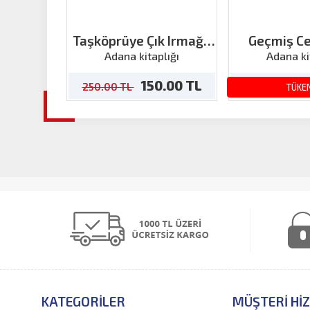
Taşköprüye Çık Irmağa
Geçmiş C
Bak! Sanatçılarıyla
Çocuk
Adana kitaplığı
Adana ki
Adana
150.00 TL
1
250.00 TL
250.00 TL
TÜKE
KATEGORILER
MÜŞTERI HI