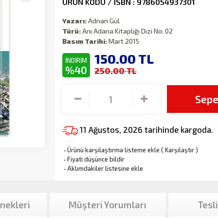
ÜRÜN KODU / ISBN : 9786054937301
Yazarı:
Adnan Gül
Türü:
Anı Adana Kitaplığı Dizi No: 02
Basım Tarihi:
Mart 2015
150.00
TL
İNDİRİM
%40
250.00 TL
Sepe
11 Ağustos, 2026 tarihinde kargoda.
·
Ürünü karşılaştırma listeme ekle
(
Karşılaştır
)
·
Fiyatı düşünce bildir
·
Aklımdakiler listesine ekle
nekleri
Müşteri Yorumları
Tesl