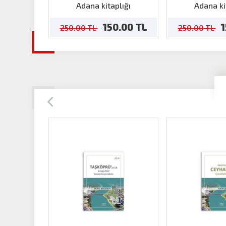
Mahallesi'
Adana kitaplığı
Adana ki
Alınmış 
150.00 TL
1
250.00 TL
250.00 TL