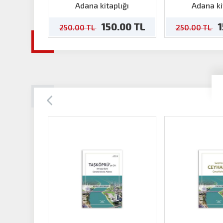
Mahallesi'
Adana kitaplığı
Adana ki
Alınmış 
150.00 TL
1
250.00 TL
250.00 TL