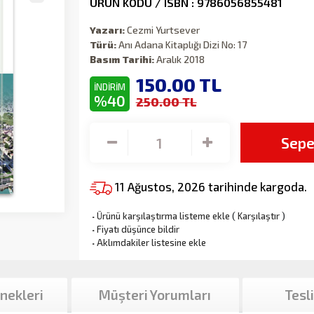
ÜRÜN KODU / ISBN : 9786056855481
Yazarı:
Cezmi Yurtsever
Türü:
Anı Adana Kitaplığı Dizi No: 17
Basım Tarihi:
Aralık 2018
150.00
TL
İNDİRİM
%40
250.00 TL
Sepe
11 Ağustos, 2026 tarihinde kargoda.
·
Ürünü karşılaştırma listeme ekle
(
Karşılaştır
)
·
Fiyatı düşünce bildir
·
Aklımdakiler listesine ekle
nekleri
Müşteri Yorumları
Tesl