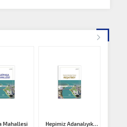
a Mahallesi
Hepimiz Adanalıyık
Baraj Yo