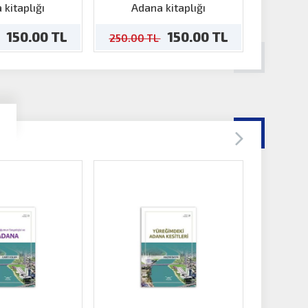
Taman-Reşatbey
 kitaplığı
Adana kitaplığı
Ada
150.00 TL
150.00 TL
250.00 TL
250.00