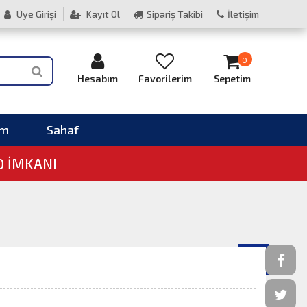
Üye Girişi
Kayıt Ol
Sipariş Takibi
İletişim
0
Hesabım
Favorilerim
Sepetim
im
Sahaf
O İMKANI