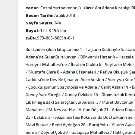
Yazar:
Cezmi Yurtsever br />
Türü:
Anı Adana Kitaplığı Di
Basım Tarihi:
Aralık 2018
Sayfa Sayısı:
144
Boyut:
13,5 X 19,5 Cm
ISBN:
978-605-68554-8-1
Bu diziden çıkan kitaplarımız 1 - Taşların Külleriyle Sakla
Adana’da Sular Durulurken / Bünyamin Hazar 4 - Hergele Yo
Hürriyet Mahallesi’ne / İbrahim Oluklu 6 - Şeytanın Mele
/ Mustafa Emre 8 - Adana Efsaneleri / Refiye Okuşluk Şen
Caddesi’nde Dev Bir Çınar ve Adım Sesleri / Süreyya Köle 
- Çocukluğumun Sosyolojisi ve Adana / Cahit Aslan 14 - B
Güney Yanı Yüreğir / Güney Özkılınç 16 - Ölümsüzlük Kent
Çık Irmağa Bak! Sanatçılarıyla Adana… / Murat Baycanlar
Mahallesi / M. Nevzat Hız - A. Can Göçük 21 - Adana Rüya
23 - Eskibaraj - Akşamsefası Kokusunda Dostlukların Sem
Mavi Bulvar / Bedri Aydoğan 26 - Baraj Yolu - Yılların Aya
Sonra / Zeynel Çok 28 - Gazipaşa Mahallesi / Halil Çetin 