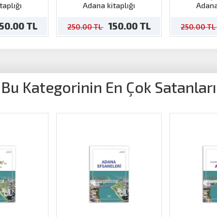
nden Tozu
taplığı
Adana kitaplığı
Adana
Yıllar
50.00 TL
150.00 TL
250.00 TL
250.00 TL
Bu Kategorinin En Çok Satanları