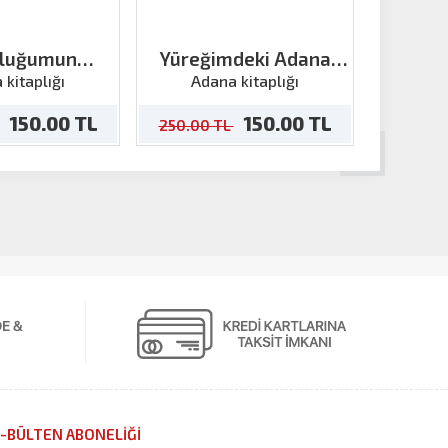
kluğumun
Yüreğimdeki Adana
Hepim
isi Ve Adana
Kesitleri
Tama
 kitaplığı
Adana kitaplığı
Ada
150.00 TL
150.00 TL
250.00 TL
250.00
-BÜLTEN ABONELİĞİ