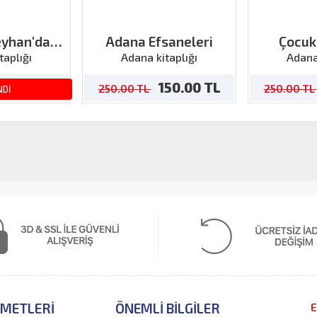
eyhan'da
Adana Efsaneleri
Çocu
luktu
Sosyoloj
taplığı
Adana kitaplığı
Adana
50.00 TL
150.00 TL
250.00 TL
250.00 TL
NDİ
ZMETLERI
ÖNEMLI BILGILER
E