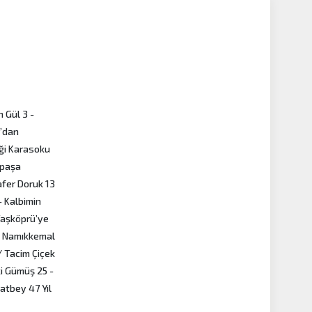
n Gül 3 -
r’dan
eği Karasoku
npaşa
afer Doruk 13
- Kalbimin
Taşköprü’ye
la Namıkkemal
/ Tacim Çiçek
i Gümüş 25 -
atbey 47 Yıl