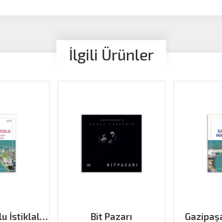
İlgili Ürünler
u İstiklal
Bit Pazarı
Gazipaş