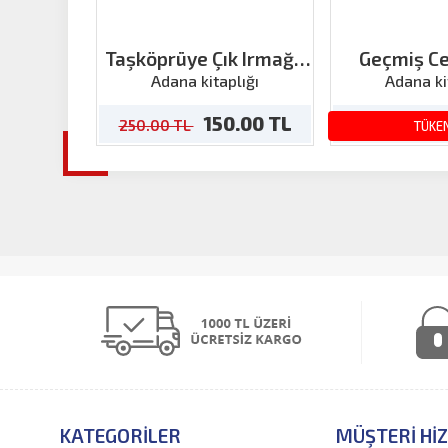
Taşköprüye Çık Irmağa
Geçmiş C
Bak! Sanatçılarıyla
Çocuk
Adana kitaplığı
Adana ki
Adana
150.00 TL
1
250.00 TL
250.00 TL
TÜKE
KATEGORILER
MÜŞTERI HI