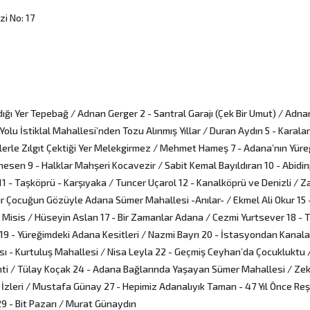
zi No: 17
ndığı Yer Tepebağ / Adnan Gerger 2 - Santral Garajı (Çek Bir Umut) / Adna
lu İstiklal Mahallesi’nden Tozu Alınmış Yıllar / Duran Aydın 5 - Karala
klerle Zılgıt Çektiği Yer Melekgirmez / Mehmet Hameş 7 - Adana’nın Yür
esen 9 - Halklar Mahşeri Kocavezir / Sabit Kemal Bayıldıran 10 - Abidi
11 - Taşköprü - Karşıyaka / Tuncer Uçarol 12 - Kanalköprü ve Denizli / Z
ir Çocuğun Gözüyle Adana Sümer Mahallesi -Anılar- / Ekmel Ali Okur 15 
i Misis / Hüseyin Aslan 17 - Bir Zamanlar Adana / Cezmi Yurtsever 18 - 
 19 - Yüreğimdeki Adana Kesitleri / Nazmi Bayrı 20 - İstasyondan Kana
sı - Kurtuluş Mahallesi / Nisa Leyla 22 - Geçmiş Ceyhan’da Çocukluktu 
ti / Tülay Koçak 24 - Adana Bağlarında Yaşayan Sümer Mahallesi / Zek
k İzleri / Mustafa Günay 27 - Hepimiz Adanalıyık Taman - 47 Yıl Önce Reş
29 - Bit Pazarı / Murat Günaydın