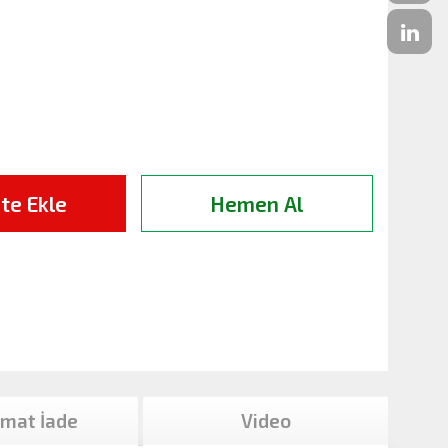
te Ekle
Hemen Al
imat İade
Video