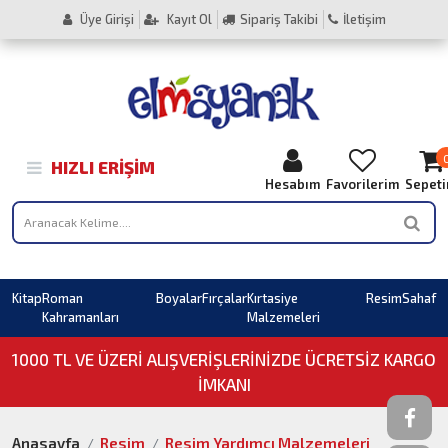
Üye Girişi
Kayıt Ol
Sipariş Takibi
İletişim
HIZLI ERIŞIM
Hesabım
Favorilerim
Sepet
Kitap
Roman
Boyalar
Fırçalar
Kırtasiye
Resim
Sahaf
Kahramanları
Malzemeleri
1000 TL VE ÜZERI ALIŞVERIŞLERINIZDE ÜCRETSİZ KARGO
İMKANI
Anasayfa
Resim
Resim Yardımcı Malzemeleri