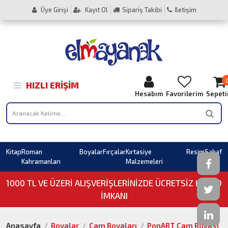
Üye Girişi
Kayıt Ol
Sipariş Takibi
İletişim
HIZLI ERIŞIM
Hesabım
Favorilerim
Sepet
Kitap
Roman
Boyalar
Fırçalar
Kırtasiye
Resim
Sahaf
Kahramanları
Malzemeleri
1000 TL VE ÜZERI ALIŞVERIŞLERINIZDE ÜCRETSİZ KARGO
İMKANI
Anasayfa
Boyalar
Cam Boyaları
PonART Cam Boyası