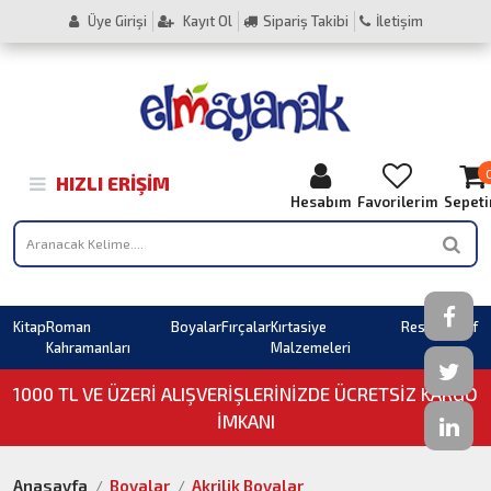
Üye Girişi
Kayıt Ol
Sipariş Takibi
İletişim
HIZLI ERIŞIM
Hesabım
Favorilerim
Sepet
Kitap
Roman
Boyalar
Fırçalar
Kırtasiye
Resim
Sahaf
Kahramanları
Malzemeleri
1000 TL VE ÜZERI ALIŞVERIŞLERINIZDE ÜCRETSİZ KARGO
İMKANI
Anasayfa
Boyalar
Akrilik Boyalar