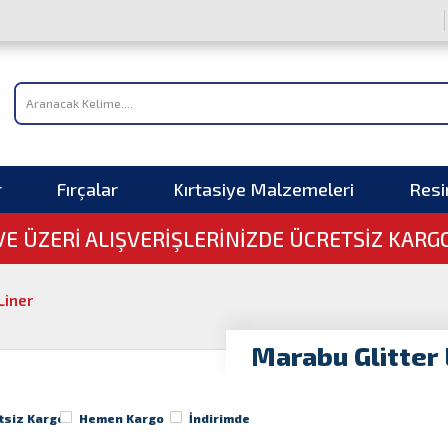
r
Fırçalar
Kırtasiye Malzemeleri
Res
 VE ÜZERI ALIŞVERIŞLERINIZDE ÜCRETSİZ KARG
Liner
Marabu Glitter 
tsiz Kargo
Hemen Kargo
İndirimde