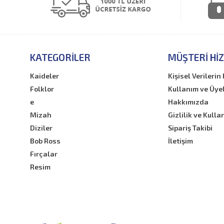
KATEGORILER
MÜŞTERI HI
Kaideler
Kişisel Verileri
Folklor
Kullanım ve Üye
e
Hakkımızda
Mizah
Gizlilik ve Kulla
Diziler
Sipariş Takibi
Bob Ross
İletişim
Fırçalar
Resim