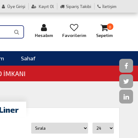
Üye Girişi
Kayıt Ol
Sipariş Takibi
İletişim
0
Hesabım
Favorilerim
Sepetim
im
Sahaf
O İMKANI
Liner