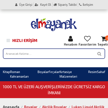
Üye Girişi
Kayıt Ol
Sipariş Takibi
İletişim
HIZLI ERIŞIM
Hesabım
Favorilerim
Sepet
Kitap
Roman
Boyalar
Fırçalar
Kırtasiye
Resim
Sahaf
Kahramanları
Malzemeleri
1000 TL VE ÜZERI ALIŞVERIŞLERINIZDE ÜCRETSİZ KARGO
İMKANI
Anasayfa
Boyalar
Akrilik Boyalar
Lukas Liquid Akrilik