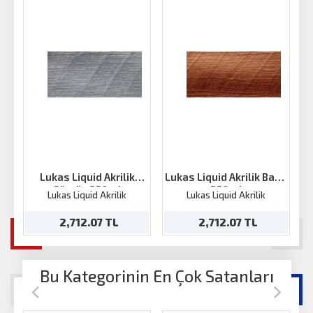
Lukas Liquid Akrilik
Lukas Liquid Akrilik Bakır
L
Gümüş 250ml
250ml
Lukas Liquid Akrilik
Lukas Liquid Akrilik
2,712.07 TL
2,712.07 TL
Bu Kategorinin En Çok Satanları