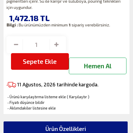
pigmentleri içerir. Su ile karışır ve suluboya, pouring teknikleri
için uygundur.
1,472.18
TL
Bilgi :
Bu ürünümüzden minimum
1
sipariş verebilirsiniz.
Sepete Ekle
Hemen Al
11 Ağustos, 2026 tarihinde kargoda.
·
Ürünü karşılaştırma listeme ekle
(
Karşılaştır
)
·
Fiyatı düşünce bildir
·
Aklımdakiler listesine ekle
Ürün Özellikleri