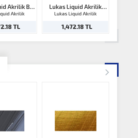
id Akrilik Bej
Lukas Liquid Akrilik
Lukas 
50ml
Koyu Siyah 250ml
Payn
quid Akrilik
Lukas Liquid Akrilik
Lukas
72.18 TL
1,472.18 TL
1