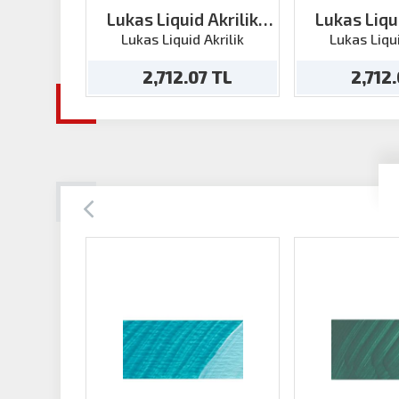
Lukas Liquid Akrilik
Lukas Liqui
Gümüş 250ml
Altın 
Lukas Liquid Akrilik
Lukas Liqui
2,712.07 TL
2,712