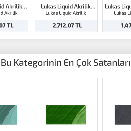
d Akrilik
Lukas Liquid Akrilik
Lukas Liqu
250ml
Bronz 250ml
2
d Akrilik
Lukas Liquid Akrilik
Lukas Li
.07 TL
2,712.07 TL
1,4
Bu Kategorinin En Çok Satanları