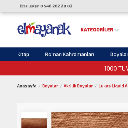
Bize ulaşın
0 546 262 28 02
KATEGORILER
Kitap
Roman Kahramanları
Boyala
1000 TL
Anasayfa
Boyalar
Akrilik Boyalar
Lukas Liquid Ak