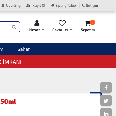
Üye Girişi
Kayıt Ol
Sipariş Takibi
İletişim
0
Hesabım
Favorilerim
Sepetim
im
Sahaf
O İMKANI
 250ml