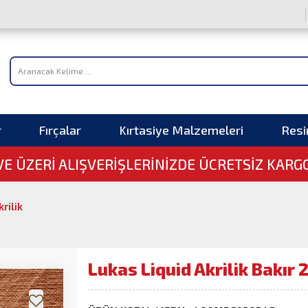
r
Fırçalar
Kırtasiye Malzemeleri
Res
 VE ÜZERI ALIŞVERIŞLERINIZDE ÜCRETSİZ KARG
rilik
Lukas Liquid Akrilik Bakır