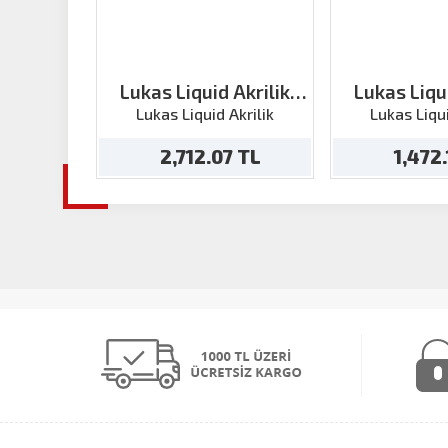
Lukas Liquid Akrilik
Lukas Liqui
Kobalt Turkuaz 250ml
Permanent 
Lukas Liquid Akrilik
Lukas Liqui
250
2,712.07 TL
1,472