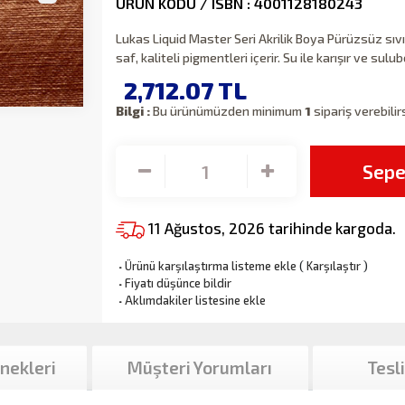
ÜRÜN KODU / ISBN : 4001128180243
Lukas Liquid Master Seri Akrilik Boya Pürüzsüz sı
saf, kaliteli pigmentleri içerir. Su ile karışır ve sul
2,712.07
TL
Bilgi :
Bu ürünümüzden minimum
1
sipariş verebilir
Sepe
11 Ağustos, 2026 tarihinde kargoda.
·
Ürünü karşılaştırma listeme ekle
(
Karşılaştır
)
·
Fiyatı düşünce bildir
·
Aklımdakiler listesine ekle
nekleri
Müşteri Yorumları
Tesl