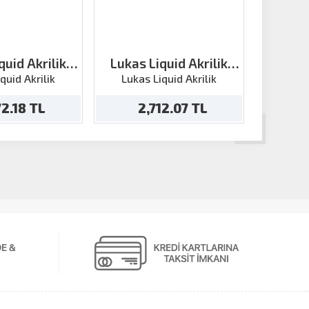
quid Akrilik
Lukas Liquid Akrilik
Lukas 
 Gri 250ml
Altın 250ml
Gü
quid Akrilik
Lukas Liquid Akrilik
Lukas
72.18 TL
2,712.07 TL
2