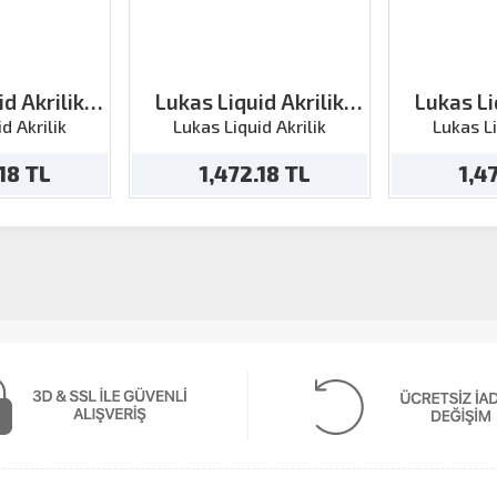
d Akrilik
Lukas Liquid Akrilik
Lukas Li
Yeşil-Açık
Çimen Yeşil 250ml
Paynes
d Akrilik
Lukas Liquid Akrilik
Lukas Li
ml
.18 TL
1,472.18 TL
1,4