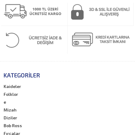
KATEGORILER
Kaideler
Folklor
e
Mizah
Diziler
Bob Ross
Fırçalar