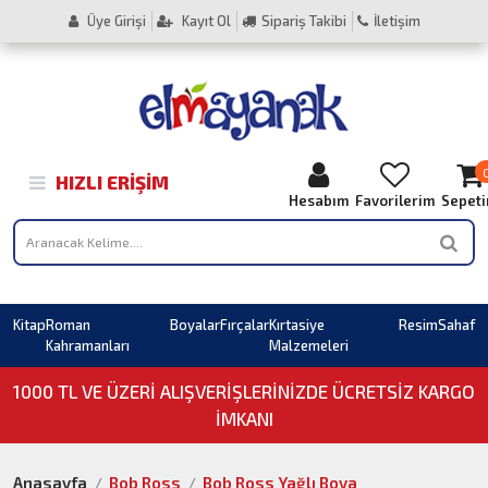
Üye Girişi
Kayıt Ol
Sipariş Takibi
İletişim
HIZLI ERIŞIM
Hesabım
Favorilerim
Sepet
Kitap
Roman
Boyalar
Fırçalar
Kırtasiye
Resim
Sahaf
Kahramanları
Malzemeleri
1000 TL VE ÜZERI ALIŞVERIŞLERINIZDE ÜCRETSİZ KARGO
İMKANI
Anasayfa
Bob Ross
Bob Ross Yağlı Boya