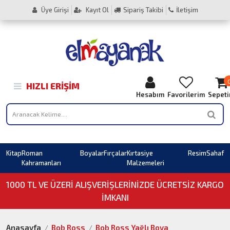
Üye Girişi
Kayıt Ol
Sipariş Takibi
İletişim
HIZLI ERIŞIM
Hesabım
Favorilerim
Sepet
Kitap
Roman
Boyalar
Fırçalar
Kırtasiye
Resim
Sahaf
Kahramanları
Malzemeleri
1000 TL VE ÜZERI ALIŞVERIŞLERINIZDE ÜCRETSİZ KARGO
İMKANI
Anasayfa
Bob Ross
Bob Ross Yağlı Boya