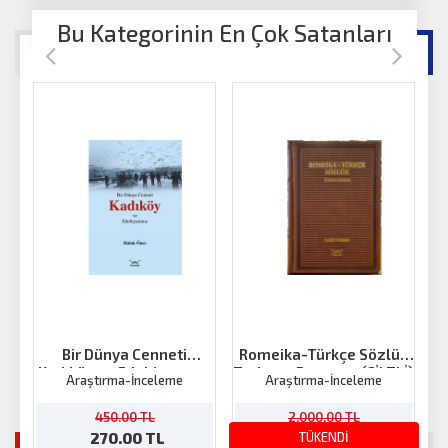
Bu Kategorinin En Çok Satanları
Bir Dünya Cenneti
Romeika-Türkçe Sözlük
Kadıköy ve Edebiyatımız
Trabzon Rumcası (CİLTLİ)
Araştırma-İnceleme
Araştırma-İnceleme
450.00 TL
2,000.00 TL
270.00 TL
1,200.00 TL
TÜKENDİ