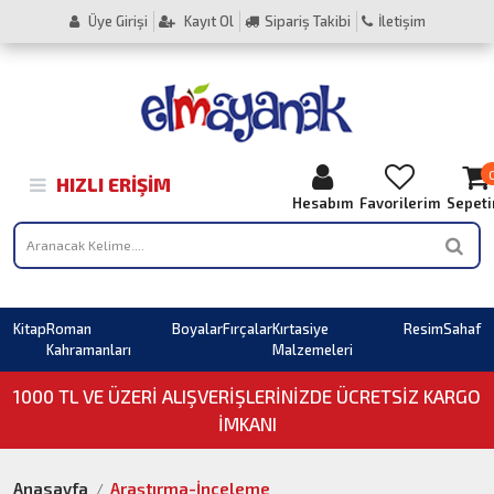
Üye Girişi
Kayıt Ol
Sipariş Takibi
İletişim
HIZLI ERIŞIM
Hesabım
Favorilerim
Sepet
Kitap
Roman
Boyalar
Fırçalar
Kırtasiye
Resim
Sahaf
Kahramanları
Malzemeleri
1000 TL VE ÜZERI ALIŞVERIŞLERINIZDE ÜCRETSİZ KARGO
İMKANI
Anasayfa
Araştırma-İnceleme