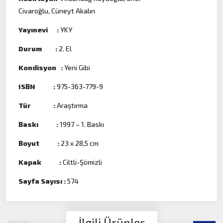
Civaroğlu, Cüneyt Akalın
Yayınevi :
YKY
Durum :
2. El
Kondisyon :
Yeni Gibi
ISBN :
975-363-779-9
Tür :
Araştırma
Baskı :
1997 – 1. Baskı
Boyut :
23 x 28,5 cm
Kapak :
Ciltli-Şömizli
Sayfa Sayısı :
574
İlgili Ürünler