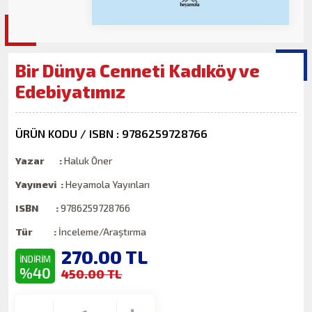
Bir Dünya Cenneti Kadıköy ve
Edebiyatımız
ÜRÜN KODU / ISBN : 9786259728766
Yazar :
Haluk Öner
Yayınevi :
Heyamola Yayınları
ISBN :
9786259728766
Tür :
İnceleme/Araştırma
270.00
TL
İNDİRİM
%40
450.00 TL