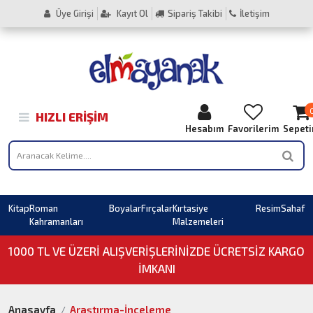
Üye Girişi
Kayıt Ol
Sipariş Takibi
İletişim
HIZLI ERIŞIM
Hesabım
Favorilerim
Sepet
Kitap
Roman
Boyalar
Fırçalar
Kırtasiye
Resim
Sahaf
Kahramanları
Malzemeleri
1000 TL VE ÜZERI ALIŞVERIŞLERINIZDE ÜCRETSİZ KARGO
İMKANI
Anasayfa
Araştırma-İnceleme