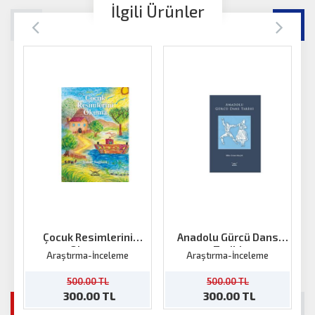
İlgili Ürünler
Çocuk Resimlerini
Anadolu Gürcü Dans
Okuma
Tarihi
S
Araştırma-İnceleme
Araştırma-İnceleme
500.00 TL
500.00 TL
300.00 TL
300.00 TL