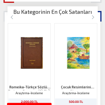
Bu Kategorinin En Çok Satanları
Romeika-Türkçe Sözlük
Çocuk Resimlerini
Trabzon Rumcası (CİLTLİ)
Okuma
E
Araştırma-İnceleme
Araştırma-İnceleme
2,000.00 TL
500.00 TL