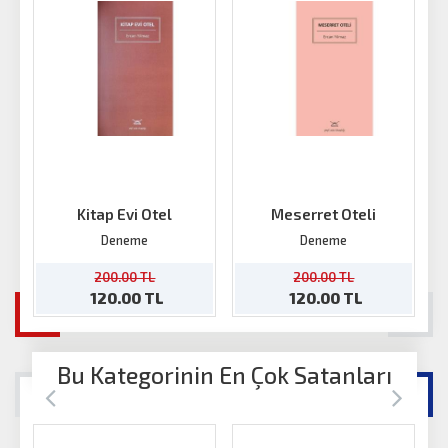
Kitap Evi Otel
Meserret Oteli
K
Deneme
Deneme
200.00 TL
200.00 TL
120.00 TL
120.00 TL
Bu Kategorinin En Çok Satanları