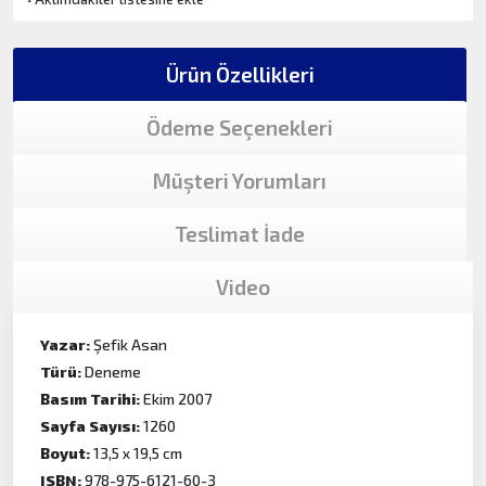
Ürün Özellikleri
Ödeme Seçenekleri
Müşteri Yorumları
Teslimat İade
Video
Yazar:
Şefik Asan
Türü:
Deneme
Basım Tarihi:
Ekim 2007
Sayfa Sayısı:
1260
Boyut:
13,5 x 19,5 cm
ISBN:
978-975-6121-60-3