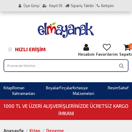
Üye Girişi
Kayıt Ol
Sipariş Takibi
İletişim
HIZLI ERIŞIM
Hesabım
Favorilerim
Sepet
Kitap
Roman
Boyalar
Fırçalar
Kırtasiye
Resim
Sahaf
Kahramanları
Malzemeleri
1000 TL VE ÜZERI ALIŞVERIŞLERINIZDE ÜCRETSİZ KARGO
İMKANI
Anasayfa
Kitap
Deneme