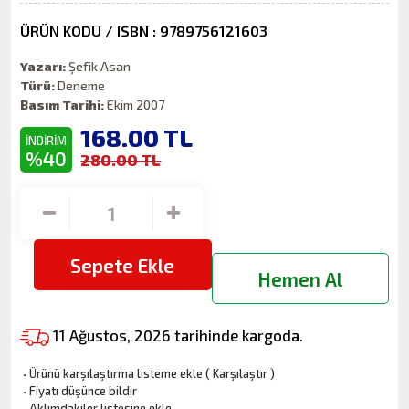
ÜRÜN KODU / ISBN : 9789756121603
Yazarı:
Şefik Asan
Türü:
Deneme
Basım Tarihi:
Ekim 2007
168.00
TL
İNDİRİM
%40
280.00 TL
Sepete Ekle
Hemen Al
11 Ağustos, 2026 tarihinde kargoda.
·
Ürünü karşılaştırma listeme ekle
(
Karşılaştır
)
·
Fiyatı düşünce bildir
·
Aklımdakiler listesine ekle