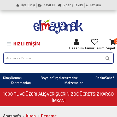
Üye Girişi
Kayıt Ol
Sipariş Takibi
İletişim
HIZLI ERIŞIM
Hesabım
Favorilerim
Sepet
Kitap
Roman
Boyalar
Fırçalar
Kırtasiye
Resim
Sahaf
Kahramanları
Malzemeleri
1000 TL VE ÜZERI ALIŞVERIŞLERINIZDE ÜCRETSİZ KARGO
İMKANI
Anasayfa
Kitap
Deneme