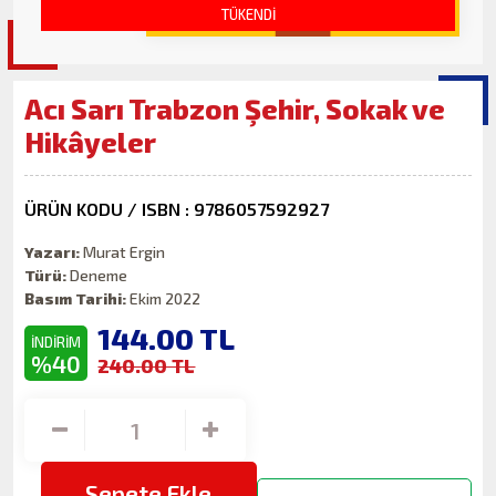
TÜKENDİ
Acı Sarı Trabzon Şehir, Sokak ve
Hikâyeler
ÜRÜN KODU / ISBN : 9786057592927
Yazarı:
Murat Ergin
Türü:
Deneme
Basım Tarihi:
Ekim 2022
144.00
TL
İNDİRİM
%40
240.00 TL
Sepete Ekle