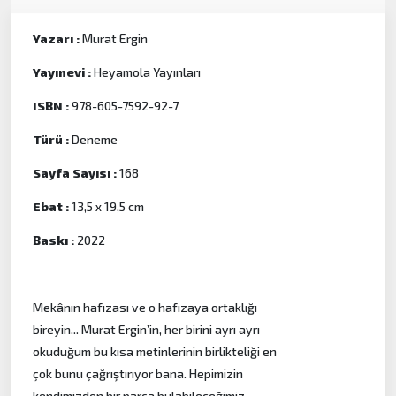
Yazarı :
Murat Ergin
Yayınevi :
Heyamola Yayınları
ISBN :
978-605-7592-92-7
Türü :
Deneme
Sayfa Sayısı :
168
Ebat :
13,5 x 19,5 cm
Baskı :
2022
Mekânın hafızası ve o hafızaya ortaklığı
bireyin... Murat Ergin’in, her birini ayrı ayrı
okuduğum bu kısa metinlerinin birlikteliği en
çok bunu çağrıştırıyor bana. Hepimizin
kendimizden bir parça bulabileceğimiz