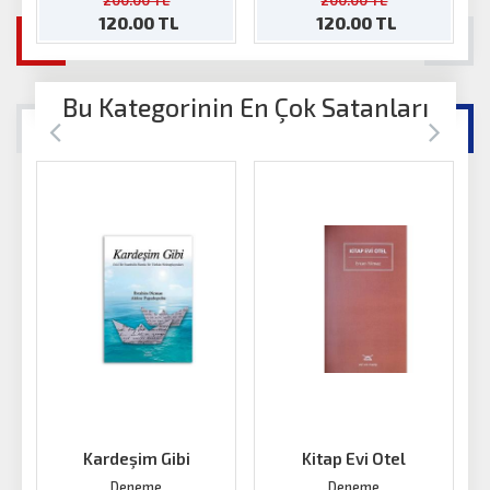
200.00 TL
200.00 TL
120.00 TL
120.00 TL
Bu Kategorinin En Çok Satanları
Kardeşim Gibi
Kitap Evi Otel
K
Deneme
Deneme