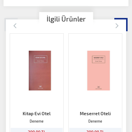
İlgili Ürünler
Kitap Evi Otel
Meserret Oteli
K
Deneme
Deneme