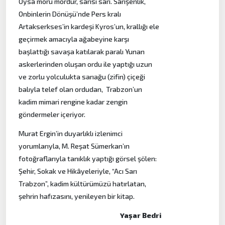
Oysa moru mordur, sarısı sarı. Sarışenlik,
Onbinlerin Dönüşü’nde Pers kralı
Artakserkses’in kardeşi Kyros’un, krallığı ele
geçirmek amacıyla ağabeyine karşı
başlattığı savaşa katılarak paralı Yunan
askerlerinden oluşan ordu ile yaptığı uzun
ve zorlu yolculukta sarıağu (zifin) çiçeği
balıyla telef olan ordudan, Trabzon’un
kadim mimari rengine kadar zengin
göndermeler içeriyor.
Murat Ergin’in duyarlıklı izlenimci
yorumlarıyla, M. Reşat Sümerkan’ın
fotoğraflarıyla tanıklık yaptığı görsel şölen:
Şehir, Sokak ve Hikâyeleriyle, “Acı Sarı
Trabzon”, kadim kültürümüzü hatırlatan,
şehrin hafızasını, yenileyen bir kitap.
Yaşar Bedri