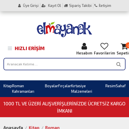
Üye Girişi
Kayıt Ol
Sipariş Takibi
İletişim
HIZLI ERIŞIM
Hesabım
Favorilerim
Sepet
Kitap
Roman
Boyalar
Fırçalar
Kırtasiye
Resim
Sahaf
Kahramanları
Malzemeleri
1000 TL VE ÜZERI ALIŞVERIŞLERINIZDE ÜCRETSİZ KARGO
İMKANI
Anasayfa
Kitap
Roman