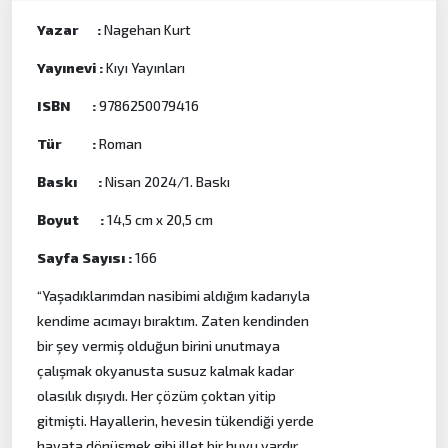
Yazar :
Nagehan Kurt
Yayınevi :
Kıyı Yayınları
ISBN :
9786250079416
Tür :
Roman
Baskı :
Nisan 2024/1. Baskı
Boyut :
14,5 cm x 20,5 cm
Sayfa Sayısı :
166
“Yaşadıklarımdan nasibimi aldığım kadarıyla
kendime acımayı bıraktım. Zaten kendinden
bir şey vermiş olduğun birini unutmaya
çalışmak okyanusta susuz kalmak kadar
olasılık dışıydı. Her çözüm çoktan yitip
gitmişti. Hayallerin, hevesin tükendiği yerde
hayata dönüşmek gibi illet bir huyu vardır.