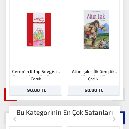
Ceren’in Kitap Sevgisi /
Altın Işık – İlk Gençlik
Ceren’s Love for Books
Klasikleri/5
Çocuk
Çocuk
90.00 TL
60.00 TL
Bu Kategorinin En Çok Satanları