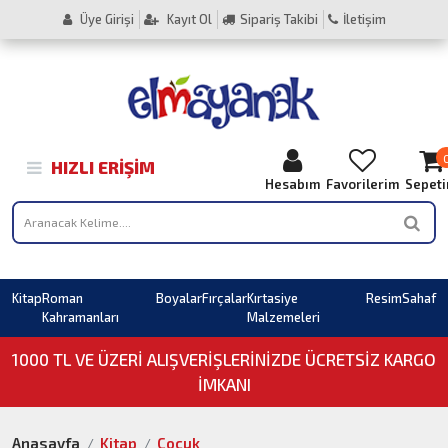
Üye Girişi
Kayıt Ol
Sipariş Takibi
İletişim
HIZLI ERIŞIM
Hesabım
Favorilerim
Sepet
Kitap
Roman
Boyalar
Fırçalar
Kırtasiye
Resim
Sahaf
Kahramanları
Malzemeleri
1000 TL VE ÜZERI ALIŞVERIŞLERINIZDE ÜCRETSİZ KARGO
İMKANI
Anasayfa
Kitap
Çocuk