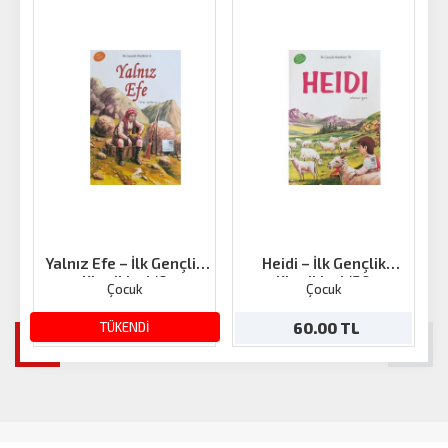
Yalnız Efe – İlk Gençlik
Heidi – İlk Gençlik
Klasikleri/6
Klasikleri/30
Çocuk
Çocuk
60.00 TL
TÜKENDİ
60.00 TL