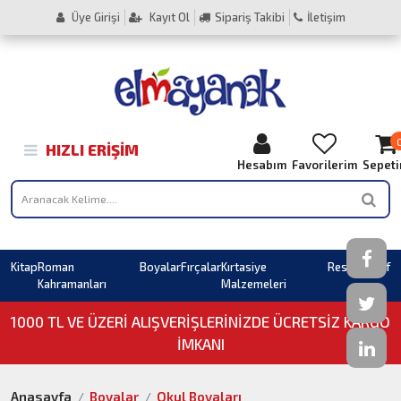
Üye Girişi
Kayıt Ol
Sipariş Takibi
İletişim
HIZLI ERIŞIM
Hesabım
Favorilerim
Sepet
Kitap
Roman
Boyalar
Fırçalar
Kırtasiye
Resim
Sahaf
Kahramanları
Malzemeleri
1000 TL VE ÜZERI ALIŞVERIŞLERINIZDE ÜCRETSİZ KARGO
İMKANI
Anasayfa
Boyalar
Okul Boyaları