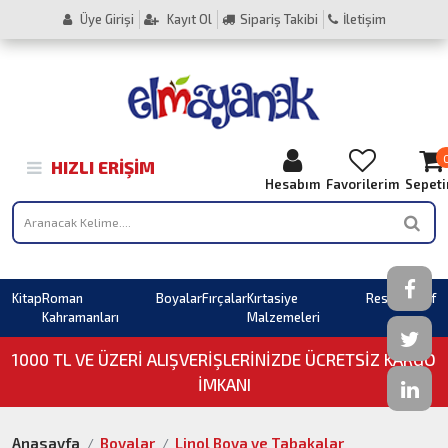
Üye Girişi
Kayıt Ol
Sipariş Takibi
İletişim
HIZLI ERIŞIM
Hesabım
Favorilerim
Sepet
Kitap
Roman
Boyalar
Fırçalar
Kırtasiye
Resim
Sahaf
Kahramanları
Malzemeleri
1000 TL VE ÜZERI ALIŞVERIŞLERINIZDE ÜCRETSİZ KARGO
İMKANI
Anasayfa
Boyalar
Linol Boya ve Tabakalar