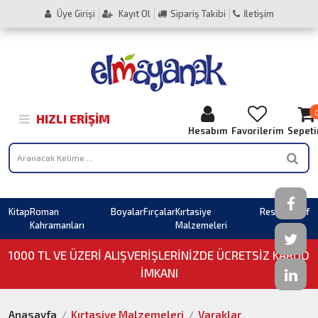
Üye Girişi
Kayıt Ol
Sipariş Takibi
İletişim
HIZLI ERIŞIM
Hesabım
Favorilerim
Sepet
Kitap
Roman
Boyalar
Fırçalar
Kırtasiye
Resim
Sahaf
Kahramanları
Malzemeleri
1000 TL VE ÜZERI ALIŞVERIŞLERINIZDE ÜCRETSİZ KARGO
İMKANI
Anasayfa
Kırtasiye Malzemeleri
Varaklar