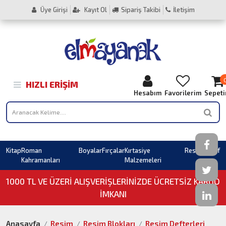
Üye Girişi
Kayıt Ol
Sipariş Takibi
İletişim
HIZLI ERIŞIM
Hesabım
Favorilerim
Sepet
Kitap
Roman
Boyalar
Fırçalar
Kırtasiye
Resim
Sahaf
Kahramanları
Malzemeleri
1000 TL VE ÜZERI ALIŞVERIŞLERINIZDE ÜCRETSİZ KARGO
İMKANI
Anasayfa
Resim
Resim Blokları
Resim Defterleri