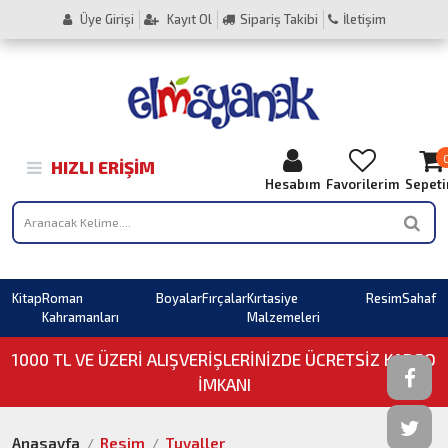
Üye Girişi
Kayıt Ol
Sipariş Takibi
İletişim
HIZLI ERIŞIM
Hesabım
Favorilerim
Sepet
Kitap
Roman
Boyalar
Fırçalar
Kırtasiye
Resim
Sahaf
Kahramanları
Malzemeleri
1000 TL VE ÜZERI ALIŞVERIŞLERINIZDE ÜCRETSİZ KARGO
İMKANI
Anasayfa
Resim
Tuvaller