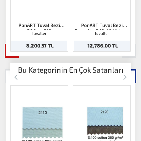
PonART Tuval Bezi
PonART Tuval Bezi
200grx218
Pamuklu 2.18x10 (Arkası
Tuvaller
Tuvaller
Kahve)
8,200.37 TL
12,786.00 TL
Bu Kategorinin En Çok Satanları