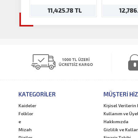
Kah
11,425.78 TL
12,786
KATEGORILER
MÜŞTERI HI
Kaideler
Kişisel Verileri
Folklor
Kullanım ve Üye
e
Hakkımızda
Mizah
Gizlilik ve Kulla
Diziler
Sipariş Takibi