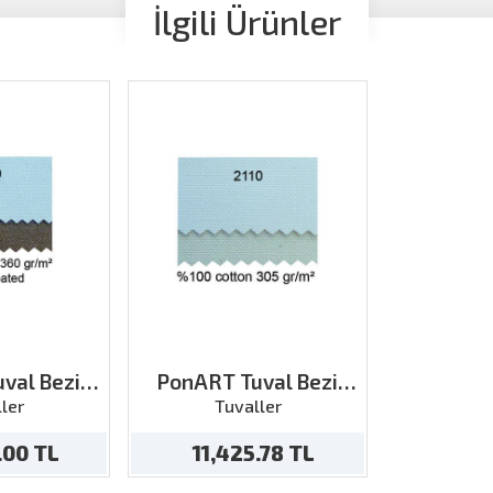
İlgili Ürünler
val Bezi
PonART Tuval Bezi
x10 (Arkası
Pamuklu 2.18x10 mt
ler
Tuvaller
ve)
.00 TL
11,425.78 TL