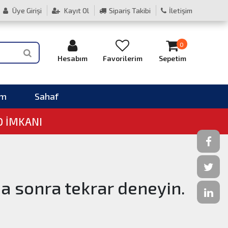
Üye Girişi
Kayıt Ol
Sipariş Takibi
İletişim
0
Hesabım
Favorilerim
Sepetim
im
Sahaf
O İMKANI
ha sonra tekrar deneyin.