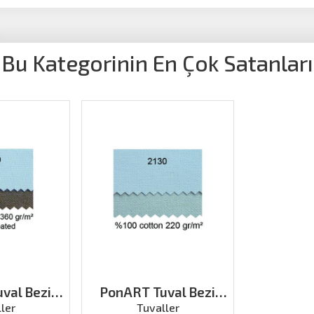
Bu Kategorinin En Çok Satanları
val Bezi
PonART Tuval Bezi
x10 (Arkası
200grx218
ler
Tuvaller