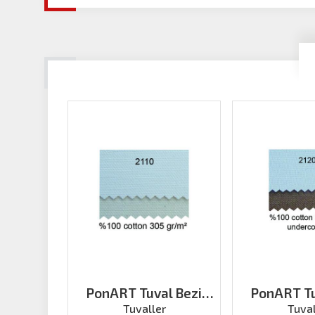
PonART Tuval Bezi
PonART Tu
Pamuklu 2.18x10 mt
Pamuklu 2.18
Tuvaller
Tuval