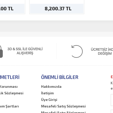
ve)
.00 TL
8,200.37 TL
ZMETLERI
ÖNEMLI BILGILER
E
K
n Korunması
Hakkımızda
e
lik Sözleşmesi
İletişim
Üye Girişi
nım Şartları
Mesafeli Satış Sözleşmesi
Mesafeli Satış Sözleşmesi