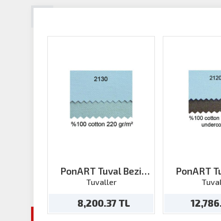
PonART Tuval Bezi
PonART Tu
200grx218
Pamuklu 2.18
Tuvaller
Tuval
Kah
8,200.37 TL
12,786