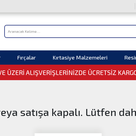
r
Fırçalar
Kırtasiye Malzemeleri
Res
 VE ÜZERI ALIŞVERIŞLERINIZDE ÜCRETSİZ KARG
veya satışa kapalı. Lütfen da