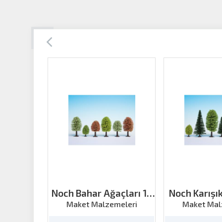
Noch Bahar Ağaçları 10
Noch Karışı
Parça H:5-9cm
Parça H
Maket Malzemeleri
Maket Mal