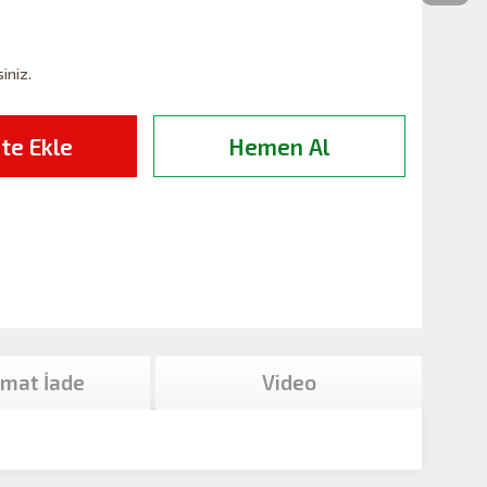
siniz.
te Ekle
Hemen Al
imat İade
Video