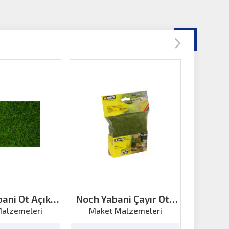
ani Ot Açık
Noch Yabani Çayır Otu
Noch
 6mm 50gr
6mm 50gr
alzemeleri
Maket Malzemeleri
Make