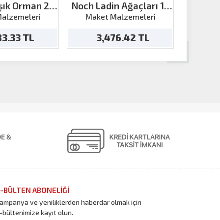
şık Orman 25
Noch Ladin Ağaçları 10
Noch Ba
 H:5-14cm
Parça H:16-19cm
Par
alzemeleri
Maket Malzemeleri
Make
83.33 TL
3,476.42 TL
1
-BÜLTEN ABONELİĞİ
ampanya ve yeniliklerden haberdar olmak için
-bültenimize kayıt olun.