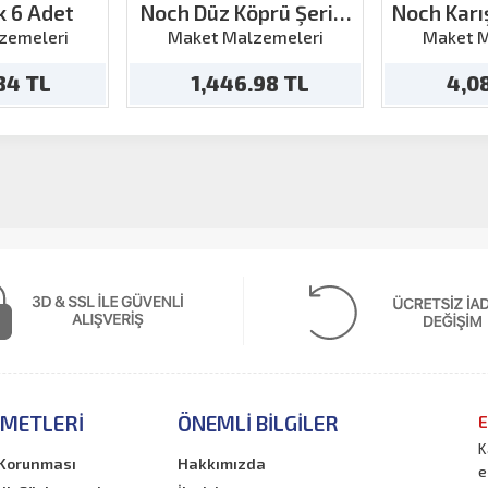
k 6 Adet
Noch Düz Köprü Şeridi
Noch Karı
18cm
Parça
zemeleri
Maket Malzemeleri
Maket M
.84 TL
1,446.98 TL
4,0
ZMETLERI
ÖNEMLI BILGILER
E
K
n Korunması
Hakkımızda
e