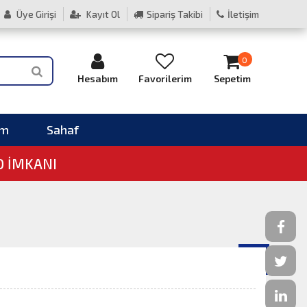
Üye Girişi
Kayıt Ol
Sipariş Takibi
İletişim
0
Hesabım
Favorilerim
Sepetim
im
Sahaf
O İMKANI