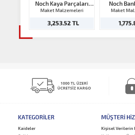
Noch Kaya Parçaları
Noch Ban
"Granit" 5 parça
Maket Malzemeleri
Maket Mal
3,253.52 TL
1,775
KATEGORILER
MÜŞTERI HI
Kaideler
Kişisel Verileri