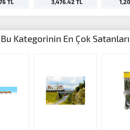
.76 TL
3,476.42 TL
1,2
Bu Kategorinin En Çok Satanları