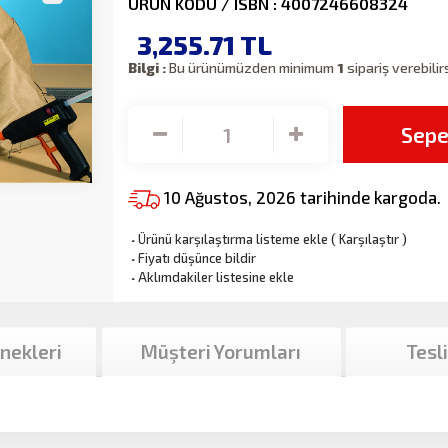
ÜRÜN KODU / ISBN : 4007246608324
3,255.71
TL
Bilgi :
Bu ürünümüzden minimum
1
sipariş verebilir
Sepe
10 Ağustos, 2026 tarihinde kargoda.
·
Ürünü karşılaştırma listeme ekle
(
Karşılaştır
)
·
Fiyatı düşünce bildir
·
Aklımdakiler listesine ekle
nekleri
Müşteri Yorumları
Tesl