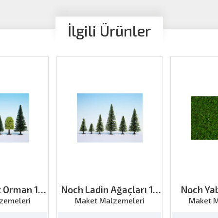
İlgili Ürünler
k Orman 10
Noch Ladin Ağaçları 10
Noch Yab
:5-14cm
Parça H:16-19cm
Yeşil
zemeleri
Maket Malzemeleri
Maket M