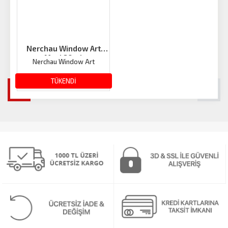
Nerchau Window Art
Mavi 80ml
Nerchau Window Art
107.02 TL
TÜKENDİ