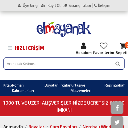
Üye Girişi
Kayıt Ol
Sipariş Takibi
İletişim
HIZLI ERIŞIM
Hesabım
Favorilerim
Sepet
Kitap
Roman
Boyalar
Fırçalar
Kırtasiye
Resim
Sahaf
Kahramanları
Malzemeleri
1000 TL VE ÜZERI ALIŞVERIŞLERINIZDE ÜCRETSİZ KARGO
İMKANI
Anasayfa
Boyalar
Cam Boyaları
Nerchau Window Art