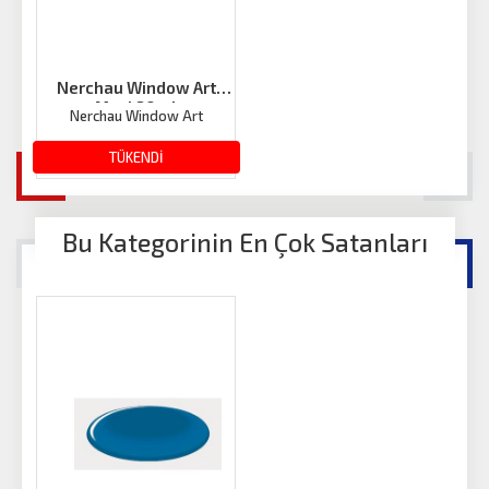
Nerchau Window Art
Mavi 80ml
Nerchau Window Art
107.02 TL
TÜKENDİ
Bu Kategorinin En Çok Satanları