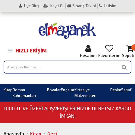
Üye Girişi
Kayıt Ol
Sipariş Takibi
İletişim
HIZLI ERIŞIM
Hesabım
Favorilerim
Sepet
Kitap
Roman
Boyalar
Fırçalar
Kırtasiye
Resim
Sahaf
Kahramanları
Malzemeleri
1000 TL VE ÜZERI ALIŞVERIŞLERINIZDE ÜCRETSİZ KARGO
İMKANI
Anasayfa
Kitap
Gezi