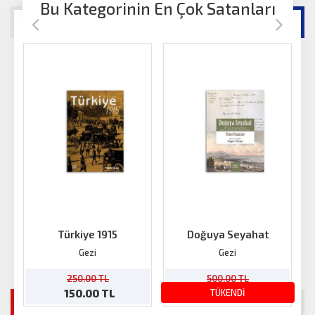
Bu Kategorinin En Çok Satanları
Türkiye 1915
Doğuya Seyahat
Gezi
Gezi
250.00 TL
500.00 TL
150.00 TL
300.00 TL
TÜKENDİ