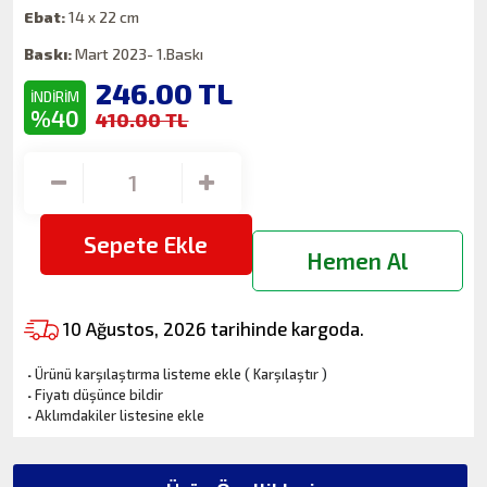
Ebat:
14 x 22 cm
Baskı:
Mart 2023- 1.Baskı
246.00
TL
İNDİRİM
%40
410.00 TL
Sepete Ekle
Hemen Al
10 Ağustos, 2026 tarihinde kargoda.
·
Ürünü karşılaştırma listeme ekle
(
Karşılaştır
)
·
Fiyatı düşünce bildir
·
Aklımdakiler listesine ekle