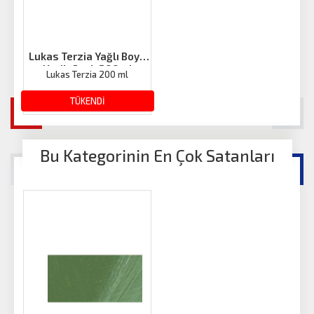
Lukas Terzia Yağlı Boya
Yeşil-Canlı 200ml
Lukas Terzia 200 ml
428.30 TL
TÜKENDİ
Bu Kategorinin En Çok Satanları