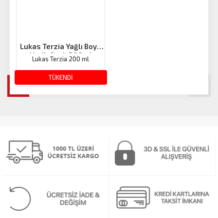
Lukas Terzia Yağlı Boya
Yeşil-Canlı 200ml
Lukas Terzia 200 ml
428.30 TL
TÜKENDİ