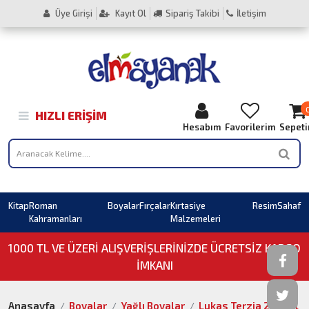
Üye Girişi
Kayıt Ol
Sipariş Takibi
İletişim
HIZLI ERIŞIM
Hesabım
Favorilerim
Sepet
Kitap
Roman
Boyalar
Fırçalar
Kırtasiye
Resim
Sahaf
Kahramanları
Malzemeleri
1000 TL VE ÜZERI ALIŞVERIŞLERINIZDE ÜCRETSİZ KARGO
İMKANI
Anasayfa
Boyalar
Yağlı Boyalar
Lukas Terzia 200 ml