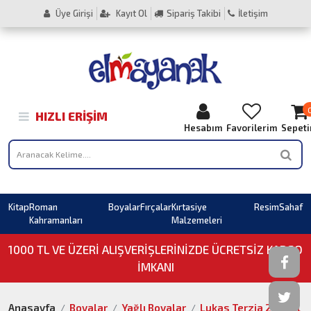
Üye Girişi
Kayıt Ol
Sipariş Takibi
İletişim
HIZLI ERIŞIM
Hesabım
Favorilerim
Sepet
Kitap
Roman
Boyalar
Fırçalar
Kırtasiye
Resim
Sahaf
Kahramanları
Malzemeleri
1000 TL VE ÜZERI ALIŞVERIŞLERINIZDE ÜCRETSİZ KARGO
İMKANI
Anasayfa
Boyalar
Yağlı Boyalar
Lukas Terzia 200 ml