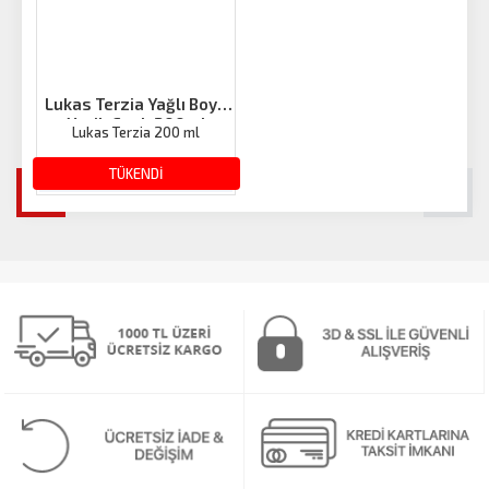
Lukas Terzia Yağlı Boya
Yeşil-Canlı 200ml
Lukas Terzia 200 ml
428.30 TL
TÜKENDİ