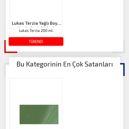
Lukas Terzia Yağlı Boya
Yeşil-Canlı 200ml
Lukas Terzia 200 ml
428.30 TL
TÜKENDİ
Bu Kategorinin En Çok Satanları