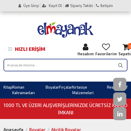
Üye Girişi
Kayıt Ol
Sipariş Takibi
İletişim
HIZLI ERIŞIM
Hesabım
Favorilerim
Sepet
Kitap
Roman
Boyalar
Fırçalar
Kırtasiye
Resim
Sahaf
Kahramanları
Malzemeleri
1000 TL VE ÜZERI ALIŞVERIŞLERINIZDE ÜCRETSİZ KARGO
İMKANI
Anasayfa
Boyalar
Akrilik Boyalar