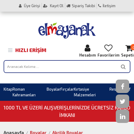
Üye Girişi
Kayıt Ol
Sipariş Takibi
İletişim
HIZLI ERIŞIM
Hesabım
Favorilerim
Sepet
Kitap
Roman
Boyalar
Fırçalar
Kırtasiye
Resim
Sahaf
Kahramanları
Malzemeleri
1000 TL VE ÜZERI ALIŞVERIŞLERINIZDE ÜCRETSİZ KARGO
İMKANI
Anasayfa
Boyalar
Akrilik Boyalar