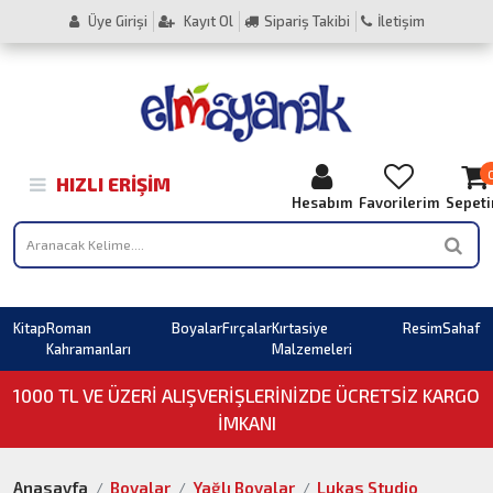
Üye Girişi
Kayıt Ol
Sipariş Takibi
İletişim
HIZLI ERIŞIM
Hesabım
Favorilerim
Sepet
Kitap
Roman
Boyalar
Fırçalar
Kırtasiye
Resim
Sahaf
Kahramanları
Malzemeleri
1000 TL VE ÜZERI ALIŞVERIŞLERINIZDE ÜCRETSİZ KARGO
İMKANI
Anasayfa
Boyalar
Yağlı Boyalar
Lukas Studio