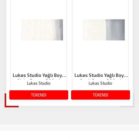
Lukas Studio Yağlı Boya
Lukas Studio Yağlı Boya
L
Çinko Beyazı 200ml
Opak Beyaz 200ml
Lukas Studio
Lukas Studio
1,004.08 TL
TÜKENDİ
1,004.08 TL
TÜKENDİ