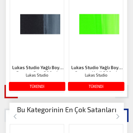
Lukas Studio Yağlı Boya
Lukas Studio Yağlı Boya
L
Paynes Grey 200ml
Sarımsı Yeşil 200ml
Lukas Studio
Lukas Studio
1,004.08 TL
TÜKENDİ
1,004.08 TL
TÜKENDİ
Bu Kategorinin En Çok Satanları