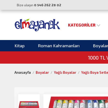
Bize ulaşın
0 546 262 28 02
KATEGORILER
Kitap
Roman Kahramanları
Boyala
1000 TL
Anasayfa
Boyalar
Yağlı Boyalar
Yağlı Boya Setl