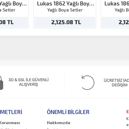
Yağlı Boya
Lukas 1862 Yağlı Boya
Lukas 186
ısı 200ml
Ten Rengi 200ml
Hint Sa
a Setler
Yağlı Boya Setler
Yağlı 
.08 TL
2,125.08 TL
2,1
ZMETLERI
ÖNEMLI BILGILER
E
K
n Korunması
Hakkımızda
e