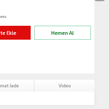
siniz.
te Ekle
Hemen Al
imat İade
Video