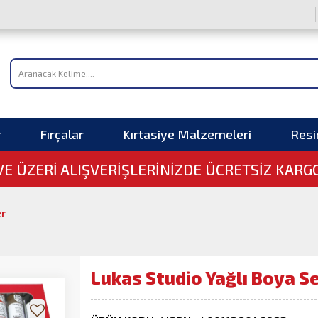
r
Fırçalar
Kırtasiye Malzemeleri
Res
 VE ÜZERI ALIŞVERIŞLERINIZDE ÜCRETSİZ KARG
er
Lukas Studio Yağlı Boya S