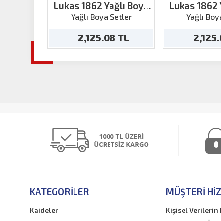
Lukas 1862 Yağlı Boya
Lukas 1862 
Çinko Beyazı 200ml
Limon sar
Yağlı Boya Setler
Yağlı Boy
2,125.08 TL
2,125
KATEGORILER
MÜŞTERI HI
Kaideler
Kişisel Verileri