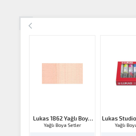
Lukas 1862 Yağlı Boya
Lukas Studio
Ten Rengi 200ml
Set 6 Re
Yağlı Boya Setler
Yağlı Boy