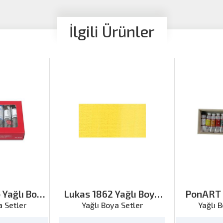
İlgili Ürünler
 Yağlı Boya
Lukas 1862 Yağlı Boya
PonART 
nkx 20ml
Kadmium Sarı-Limon
Boya Set
a Setler
Yağlı Boya Setler
Yağlı 
200ml