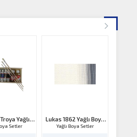
Troya Yağlı
Lukas 1862 Yağlı Boya
Lukas 1
 8 Renk 37ml
Çinko Beyazı 200ml
Hint
Boya Setler
Yağlı Boya Setler
Yağl