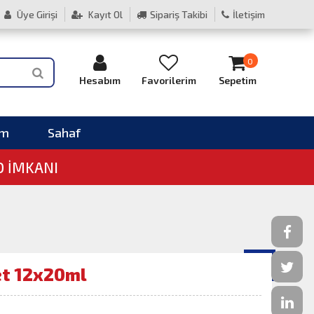
Üye Girişi
Kayıt Ol
Sipariş Takibi
İletişim
0
Hesabım
Favorilerim
Sepetim
im
Sahaf
O İMKANI
et 12x20ml