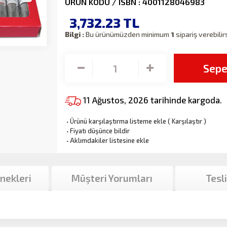
ÜRÜN KODU / ISBN : 4001128046983
3,732.23
TL
Bilgi :
Bu ürünümüzden minimum
1
sipariş verebilir
Sepe
11 Ağustos, 2026 tarihinde kargoda.
·
Ürünü karşılaştırma listeme ekle
(
Karşılaştır
)
·
Fiyatı düşünce bildir
·
Aklımdakiler listesine ekle
nekleri
Müşteri Yorumları
Tesl