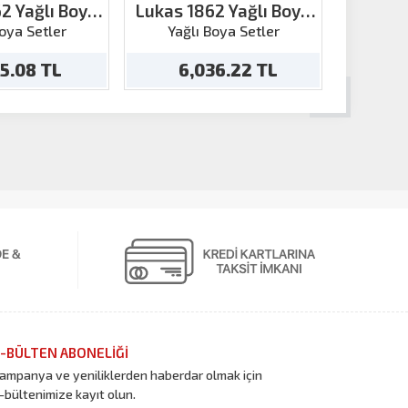
2 Yağlı Boya
Lukas 1862 Yağlı Boya
Lukas St
rısı 200ml
Kadmium Sarı-Limon
Set 
Boya Setler
Yağlı Boya Setler
Yağl
200ml
25.08 TL
6,036.22 TL
1
-BÜLTEN ABONELİĞİ
ampanya ve yeniliklerden haberdar olmak için
-bültenimize kayıt olun.