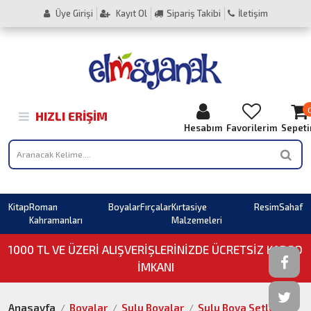
Üye Girişi
Kayıt Ol
Sipariş Takibi
İletişim
HIZLI ERIŞIM
Hesabım
Favorilerim
Sepet
Kitap
Roman
Boyalar
Fırçalar
Kırtasiye
Resim
Sahaf
Kahramanları
Malzemeleri
1000 TL VE ÜZERI ALIŞVERIŞLERINIZDE ÜCRETSİZ KARGO
İMKANI
Anasayfa
Boyalar
Sulu Boyalar
Sulu Boya Setler