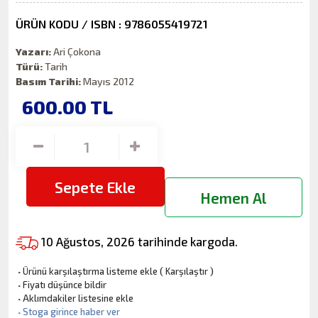
ÜRÜN KODU / ISBN : 9786055419721
Yazarı:
Ari Çokona
Türü:
Tarih
Basım Tarihi:
Mayıs 2012
600.00
TL
Sepete Ekle
Hemen Al
10 Ağustos, 2026 tarihinde kargoda.
·
Ürünü karşılaştırma listeme ekle
(
Karşılaştır
)
·
Fiyatı düşünce bildir
·
Aklımdakiler listesine ekle
·
Stoga girince haber ver