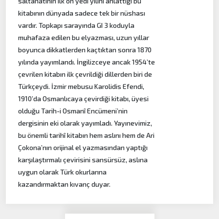
saltanatının ilk on yedi yılını anlattığı bu
kitabının dünyada sadece tek bir nüshası
vardır. Topkapı sarayında GI 3 koduyla
muhafaza edilen bu elyazması, uzun yıllar
boyunca dikkatlerden kaçtıktan sonra 1870
yılında yayımlandı. İngilizceye ancak 1954’te
çevrilen kitabın ilk çevrildiği dillerden biri de
Türkçeydi. İzmir mebusu Karolidis Efendi,
1910’da Osmanlıcaya çevirdiği kitabı, üyesi
olduğu Tarih-i Osmanî Encümeni’nin
dergisinin eki olarak yayımladı. Yayınevimiz,
bu önemli tarihî kitabın hem aslını hem de Ari
Çokona’nın orijinal el yazmasından yaptığı
karşılaştırmalı çevirisini sansürsüz, aslına
uygun olarak Türk okurlarına
kazandırmaktan kıvanç duyar.