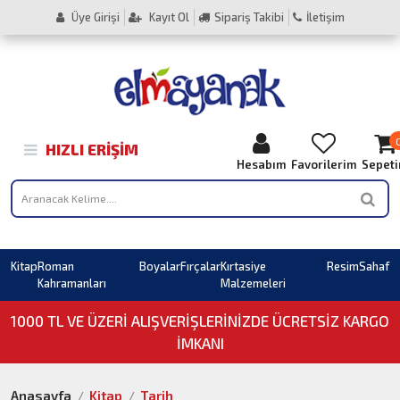
Üye Girişi
Kayıt Ol
Sipariş Takibi
İletişim
HIZLI ERIŞIM
Hesabım
Favorilerim
Sepet
Kitap
Roman
Boyalar
Fırçalar
Kırtasiye
Resim
Sahaf
Kahramanları
Malzemeleri
1000 TL VE ÜZERI ALIŞVERIŞLERINIZDE ÜCRETSİZ KARGO
İMKANI
Anasayfa
Kitap
Tarih