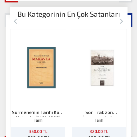
Bu Kategorinin En Çok Satanları
Sürmene'nin Tarihi Köyü
Son Trabzon
An
Makavla (1461-1903)
İmparatorluğu
Tarih
Tarih
350.00 TL
320.00 TL