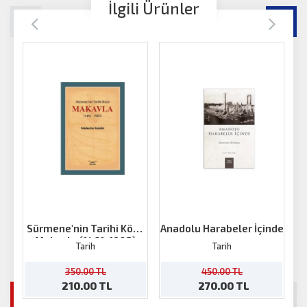
İlgili Ürünler
Sürmene'nin Tarihi Köyü
Anadolu Harabeler İçinde
Makavla (1461-1903)
Tarih
Tarih
350.00 TL
450.00 TL
210.00 TL
270.00 TL