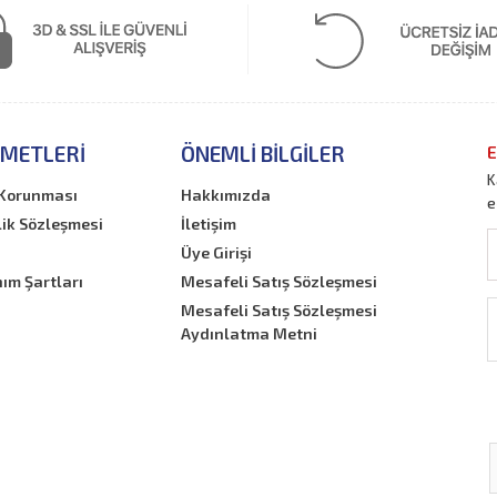
ZMETLERI
ÖNEMLI BILGILER
E
K
n Korunması
Hakkımızda
e
lik Sözleşmesi
İletişim
Üye Girişi
nım Şartları
Mesafeli Satış Sözleşmesi
Mesafeli Satış Sözleşmesi
Aydınlatma Metni