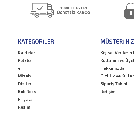
KATEGORILER
MÜŞTERI HI
Kaideler
Kişisel Verileri
Folklor
Kullanım ve Üye
e
Hakkımızda
Mizah
Gizlilik ve Kulla
Diziler
Sipariş Takibi
Bob Ross
İletişim
Fırçalar
Resim