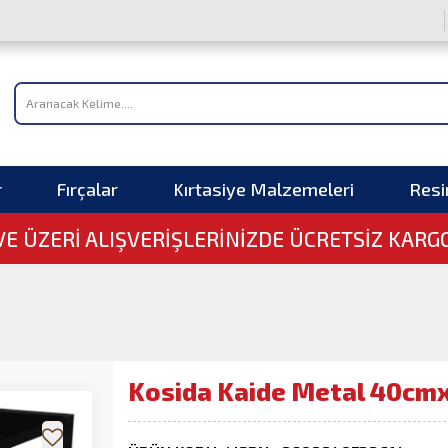
r
Fırçalar
Kırtasiye Malzemeleri
Res
 VE ÜZERI ALIŞVERIŞLERINIZDE ÜCRETSİZ KARG
Kosida Kaide Metal 40cmx