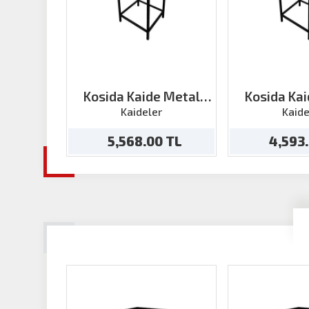
Kosida Kaide Metal
Kosida Ka
50cmx h:70
40cmx
Kaideler
Kaide
5,568.00 TL
4,593