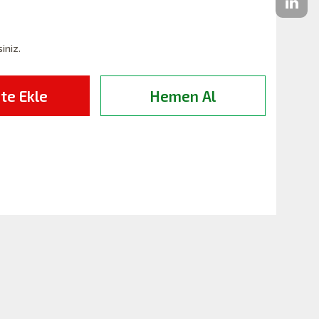
siniz.
te Ekle
Hemen Al