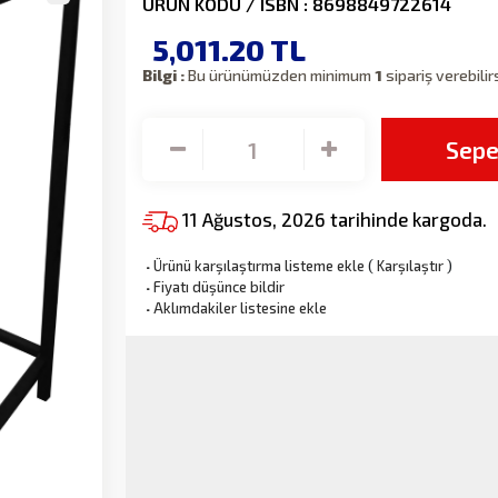
ÜRÜN KODU / ISBN : 8698849722614
5,011.20
TL
Bilgi :
Bu ürünümüzden minimum
1
sipariş verebilir
Sepe
11 Ağustos, 2026 tarihinde kargoda.
·
Ürünü karşılaştırma listeme ekle
(
Karşılaştır
)
·
Fiyatı düşünce bildir
·
Aklımdakiler listesine ekle