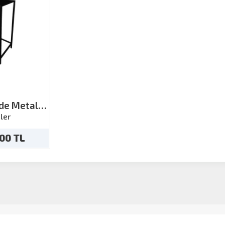
ide Metal
 h:70
ler
.00 TL