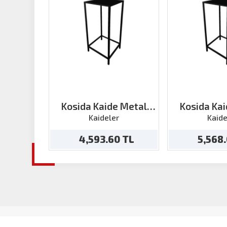
Kosida Kaide Metal
Kosida Ka
40cmx h:70
50cmx
Kaideler
Kaide
4,593.60 TL
5,568