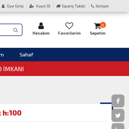
Üye Girişi
Kayıt Ol
Sipariş Takibi
İletişim
0
Hesabım
Favorilerim
Sepetim
im
Sahaf
O İMKANI
 h:100