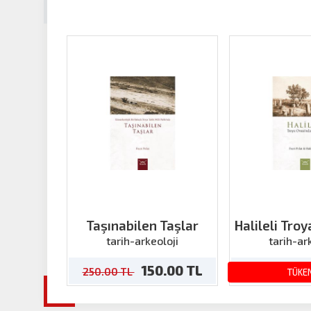
Taşınabilen Taşlar
Halileli Tro
Bir 
tarih-arkeoloji
tarih-ar
150.00 TL
1
250.00 TL
300.00 TL
TÜKE