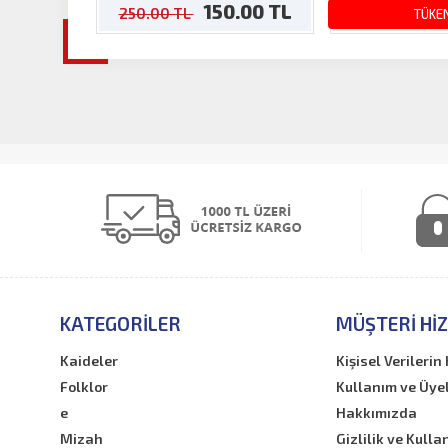
150.00 TL
1
250.00 TL
300.00 TL
TÜKE
KATEGORILER
MÜŞTERI HI
Kaideler
Kişisel Verileri
Folklor
Kullanım ve Üye
e
Hakkımızda
Mizah
Gizlilik ve Kulla