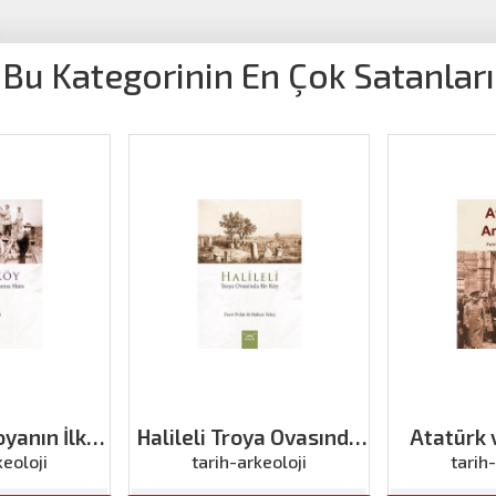
Bu Kategorinin En Çok Satanları
yanın İlk
Halileli Troya Ovasında
Atatürk 
 Hattı
Bir Köy
keoloji
tarih-arkeoloji
tarih