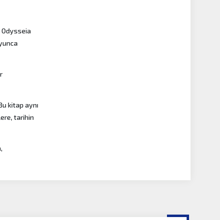
e Odysseia
oyunca
r
Bu kitap aynı
ere, tarihin
,