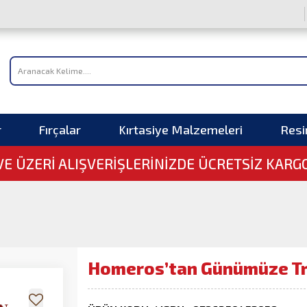
r
Fırçalar
Kırtasiye Malzemeleri
Res
 VE ÜZERI ALIŞVERIŞLERINIZDE ÜCRETSİZ KARG
Homeros’tan Günümüze T