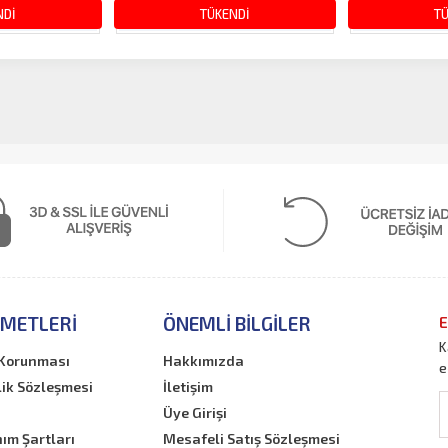
80.00 TL
180.00 TL
300.00 TL
300.00 TL
NDİ
TÜKENDİ
T
ZMETLERI
ÖNEMLI BILGILER
E
K
n Korunması
Hakkımızda
e
lik Sözleşmesi
İletişim
Üye Girişi
nım Şartları
Mesafeli Satış Sözleşmesi