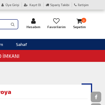
Üye Girişi
Kayıt Ol
Sipariş Takibi
İletişim
0
Hesabım
Favorilerim
Sepetim
im
Sahaf
O İMKANI
roya