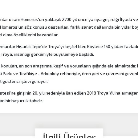
anlar ozanı Homeros'un yaklaşık 2700 yıl önce yazıya geçirdiği İlyada v
 Homeros'un söz konusu destanları, farklı sanat dallarında bin yıllar b
i olma özelliklerini kazandılar.
acılar Hisarlık Tepe'de Troya'yı keşfettiler. Böylece 150 yıldan fazladı
a Troya, insanlığı görkemiyle büyülemeye başladı.
i konuları, en son araştırma, keşif ve yorumların ışığında ele almaktadır. 
i Parkı ve Tevfikiye - Arkeoköy rehberiyle, ören yeri ve çevresini gezenl
ol gösterici işlevi görüyor.
si'ne girişinin 20. yılı nedeniyle ilan edilen 2018 Troya Yılı’na armağan
an bir başucu kitabıdır.
İlgili Ürünler