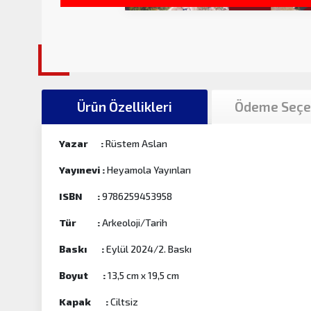
Ürün Özellikleri
Ödeme Seçe
Yazar :
Rüstem Aslan
Yayınevi :
Heyamola Yayınları
ISBN :
9786259453958
Tür :
Arkeoloji/Tarih
Baskı :
Eylül 2024/2. Baskı
Boyut :
13,5 cm x 19,5 cm
Kapak :
Ciltsiz