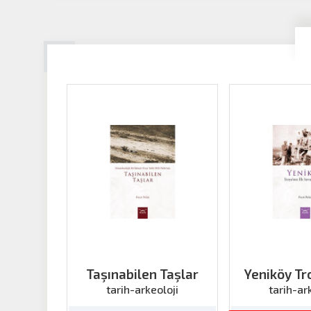
Taşınabilen Taşlar
Yeniköy Tro
Savunma
tarih-arkeoloji
tarih-ar