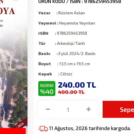
ÜRÜN KODU / ISBN : 9786259453958
Yazar :
Rüstem Aslan
Yayınevi :
Heyamola Yayınları
ISBN :
9786259453958
Tür :
Arkeoloji/Tarih
Baskı :
Eylül 2024/2. Baskı
Boyut :
13,5 cm x 19,5 cm
Kapak :
Ciltsiz
240.00
TL
İNDİRİM
%40
400.00 TL
Sepe
11 Ağustos, 2026 tarihinde kargoda.