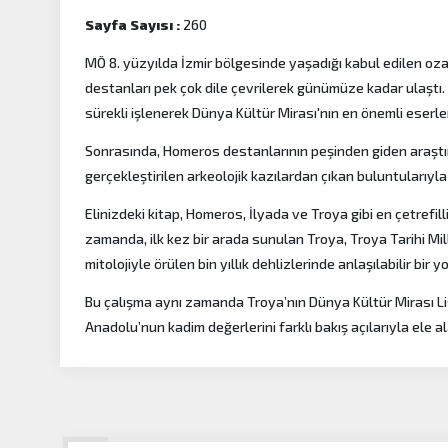
Sayfa Sayısı :
260
MÖ 8. yüzyılda İzmir bölgesinde yaşadığı kabul edilen oz
destanları pek çok dile çevrilerek günümüze kadar ulaştı.
sürekli işlenerek Dünya Kültür Mirası'nın en önemli eserler
Sonrasında, Homeros destanlarının peşinden giden araştırm
gerçekleştirilen arkeolojik kazılardan çıkan buluntularıyl
Elinizdeki kitap, Homeros, İlyada ve Troya gibi en çetrefill
zamanda, ilk kez bir arada sunulan Troya, Troya Tarihi Mill
mitolojiyle örülen bin yıllık dehlizlerinde anlaşılabilir bir y
Bu çalışma aynı zamanda Troya’nın Dünya Kültür Mirası Liste
Anadolu’nun kadim değerlerini farklı bakış açılarıyla ele al