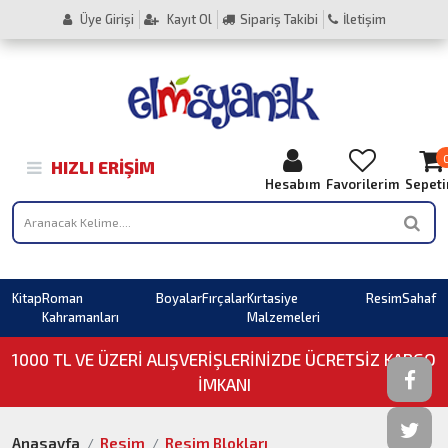
Üye Girişi
Kayıt Ol
Sipariş Takibi
İletişim
HIZLI ERIŞIM
Hesabım
Favorilerim
Sepet
Kitap
Roman
Boyalar
Fırçalar
Kırtasiye
Resim
Sahaf
Kahramanları
Malzemeleri
1000 TL VE ÜZERI ALIŞVERIŞLERINIZDE ÜCRETSİZ KARGO
İMKANI
Anasayfa
Resim
Resim Blokları