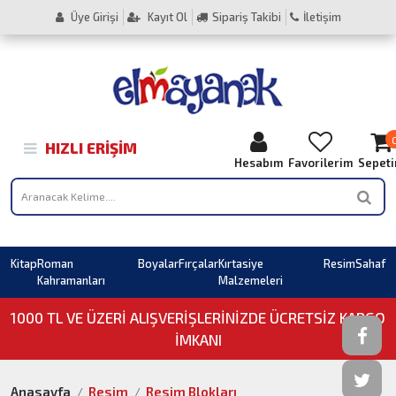
Üye Girişi
Kayıt Ol
Sipariş Takibi
İletişim
HIZLI ERIŞIM
Hesabım
Favorilerim
Sepet
Kitap
Roman
Boyalar
Fırçalar
Kırtasiye
Resim
Sahaf
Kahramanları
Malzemeleri
1000 TL VE ÜZERI ALIŞVERIŞLERINIZDE ÜCRETSİZ KARGO
İMKANI
Anasayfa
Resim
Resim Blokları