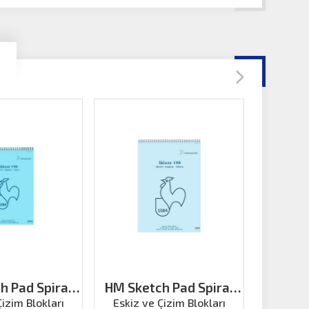
h Pad Spiral
HM Sketch Pad Spiral
HM Not
 A3 50ya
190g A2 50ya
Çizim Blokları
Eskiz ve Çizim Blokları
Eskiz v