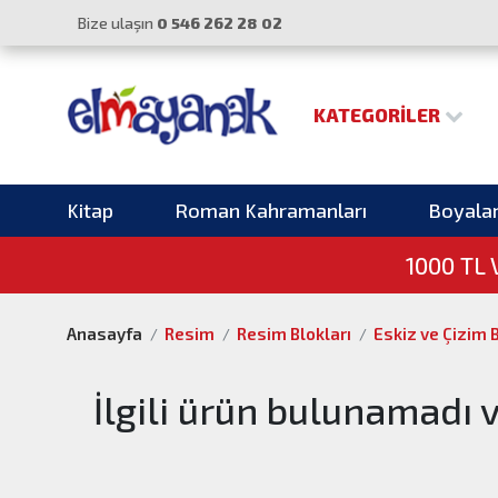
Bize ulaşın
0 546 262 28 02
KATEGORILER
Kitap
Roman Kahramanları
Boyala
1000 TL
Anasayfa
Resim
Resim Blokları
Eskiz ve Çizim B
İlgili ürün bulunamadı 