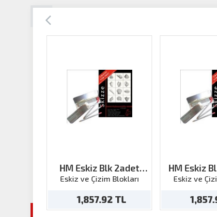
HM Eskiz Blk 2adet
HM Eskiz B
A4(150g 50ya)+kalem
50ya)+
Eskiz ve Çizim Blokları
Eskiz ve Çiz
1,857.92 TL
1,857