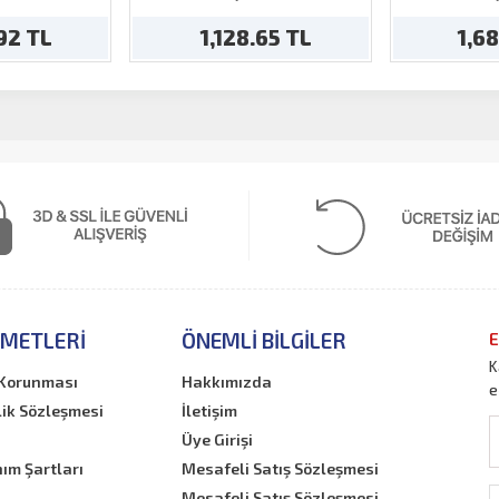
.92 TL
1,128.65 TL
1,6
ZMETLERI
ÖNEMLI BILGILER
E
K
n Korunması
Hakkımızda
e
lik Sözleşmesi
İletişim
Üye Girişi
nım Şartları
Mesafeli Satış Sözleşmesi
Mesafeli Satış Sözleşmesi