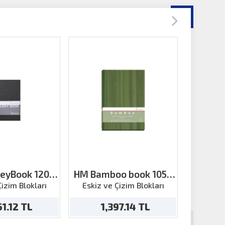
eyBook 120g
HM Bamboo book 105g
HM No
 40ya
A5 64yp.
manzara
Çizim Blokları
Eskiz ve Çizim Blokları
Eskiz v
61.12 TL
1,397.14 TL
1