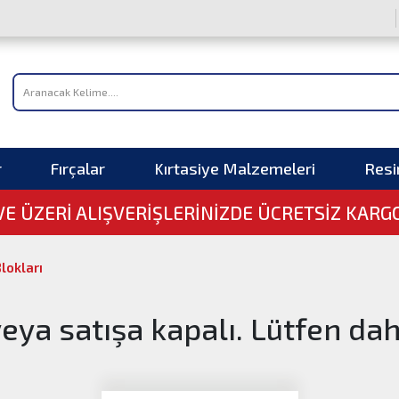
r
Fırçalar
Kırtasiye Malzemeleri
Res
 VE ÜZERI ALIŞVERIŞLERINIZDE ÜCRETSİZ KARG
lokları
veya satışa kapalı. Lütfen da