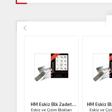
HM Eskiz Blk 2adet
HM Eskiz B
A4(150g 50ya)+kalem
50ya)+
Eskiz ve Çizim Blokları
Eskiz ve Çiz