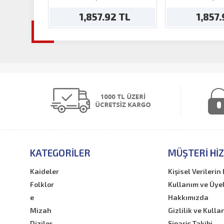
1,857.92 TL
1,857
KATEGORILER
MÜŞTERI HI
Kaideler
Kişisel Verileri
Folklor
Kullanım ve Üye
e
Hakkımızda
Mizah
Gizlilik ve Kulla
Diziler
Sipariş Takibi