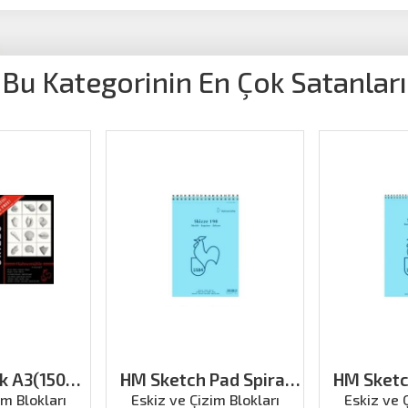
Bu Kategorinin En Çok Satanları
lk A3(150g
HM Sketch Pad Spiral
HM Sketc
kalem
190g A4 50ya
190g
im Blokları
Eskiz ve Çizim Blokları
Eskiz ve 