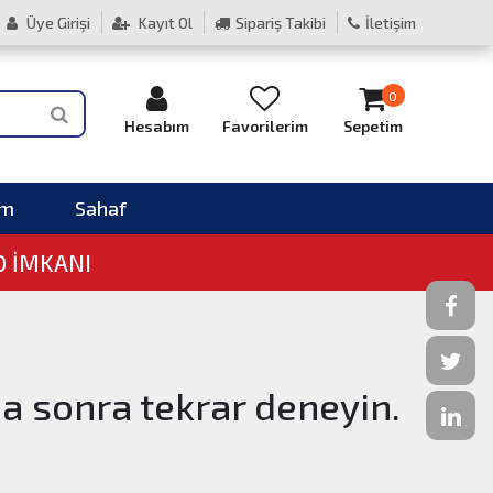
Üye Girişi
Kayıt Ol
Sipariş Takibi
İletişim
0
Hesabım
Favorilerim
Sepetim
im
Sahaf
O İMKANI
ha sonra tekrar deneyin.