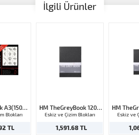
İlgili Ürünler
lk A3(150g
HM TheGreyBook 120g
HM TheGr
kalem
A4 40ya
A5
im Blokları
Eskiz ve Çizim Blokları
Eskiz ve 
.92 TL
1,591.68 TL
1,0